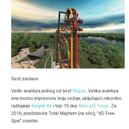
Šest zastava
Veliki avantura jednog od šest
flagsa
, Velika avantura
ima moćnu impresivnu liniju vožnje, uključujući rekordno
razbijanje
Kingde Ka
i top-10 duo
Nitro
i
El Toroa
. Za
2016, predstaviće Total Mayhem (na slici), "4D Free
Spin" coaster.