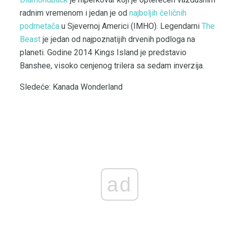
radnim vremenom i jedan je od
najboljih čeličnih
podmetača
u Sjevernoj Americi (IMHO). Legendarni
The
Beast
je jedan od najpoznatijih drvenih podloga na
planeti. Godine 2014 Kings Island je predstavio
Banshee, visoko cenjenog trilera sa sedam inverzija.
Sledeće: Kanada Wonderland
ad