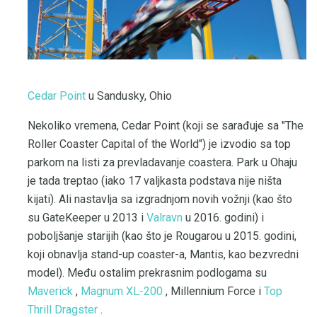
Cedar Point
u Sandusky, Ohio
Nekoliko vremena, Cedar Point (koji se sarađuje sa "The
Roller Coaster Capital of the World") je izvodio sa top
parkom na listi za prevladavanje coastera. Park u Ohaju
je tada treptao (iako 17 valjkasta podstava nije ništa
kijati). Ali nastavlja sa izgradnjom novih vožnji (kao što
su GateKeeper u 2013 i
Valravn
u 2016. godini) i
poboljšanje starijih (kao što je Rougarou u 2015. godini,
koji obnavlja stand-up coaster-a, Mantis, kao bezvredni
model). Među ostalim prekrasnim podlogama su
Maverick
,
Magnum XL-200
, Millennium Force i
Top
Thrill Dragster
.