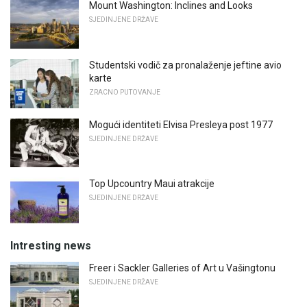
Mount Washington: Inclines and Looks
SJEDINJENE DRŽAVE
Studentski vodič za pronalaženje jeftine avio
karte
ZRACNO PUTOVANJE
Mogući identiteti Elvisa Presleya post 1977
SJEDINJENE DRŽAVE
Top Upcountry Maui atrakcije
SJEDINJENE DRŽAVE
Intresting news
Freer i Sackler Galleries of Art u Vašingtonu
SJEDINJENE DRŽAVE