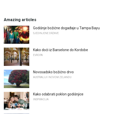
Amazing articles
Godišnje božićne događaje u Tampa Bayu
SJEDINJENE DRŽAVE
Kako doći iz Barselone do Kordobe
EVROPA
Novosadsko božićno drvo
AUSTRALIJI I NOVOM ZELANDU
Kako odabrati poklon godišnjice
INSPIRACIJA