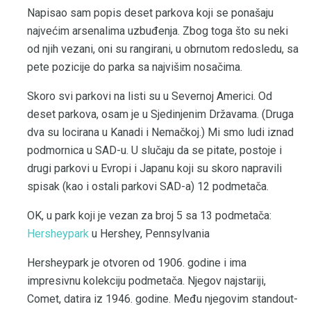
Napisao sam popis deset parkova koji se ponašaju
najvećim arsenalima uzbuđenja. Zbog toga što su neki
od njih vezani, oni su rangirani, u obrnutom redosledu, sa
pete pozicije do parka sa najvišim nosačima.
Skoro svi parkovi na listi su u Severnoj Americi. Od
deset parkova, osam je u Sjedinjenim Državama. (Druga
dva su locirana u Kanadi i Nemačkoj.) Mi smo ludi iznad
podmornica u SAD-u. U slučaju da se pitate, postoje i
drugi parkovi u Evropi i Japanu koji su skoro napravili
spisak (kao i ostali parkovi SAD-a) 12 podmetača.
OK, u park koji je vezan za broj 5 sa 13 podmetača:
Hersheypark
u Hershey, Pennsylvania
Hersheypark je otvoren od 1906. godine i ima
impresivnu kolekciju podmetača. Njegov najstariji,
Comet, datira iz 1946. godine. Među njegovim standout-