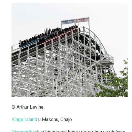
© Arthur Levine.
Kings Island
u Masonu, Ohajo
Diamondback
je hiperkovar koji je opterećen vazdušnim