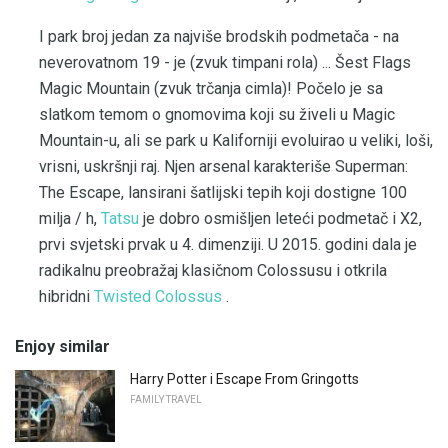
I park broj jedan za najviše brodskih podmetača - na
neverovatnom 19 - je (zvuk timpani rola) ... Šest Flags
Magic Mountain (zvuk trčanja cimla)! Počelo je sa
slatkom temom o gnomovima koji su živeli u Magic
Mountain-u, ali se park u Kaliforniji evoluirao u veliki, loši,
vrisni, uskršnji raj. Njen arsenal karakteriše Superman:
The Escape, lansirani šatlijski tepih koji dostigne 100
milja / h,
Tatsu
je dobro osmišljen leteći podmetač i X2,
prvi svjetski prvak u 4. dimenziji. U 2015. godini dala je
radikalnu preobražaj klasičnom Colossusu i otkrila
hibridni
Twisted Colossus
.
Enjoy similar
Harry Potter i Escape From Gringotts
FAMILY TRAVEL