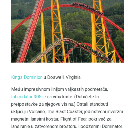
Kings Dominion
u Doswell, Virginia
Među impresivnom linijom valjkastih podmetača,
Intimidator 305 je na
vrhu karte. (Dobićete tri
pretpostavke za njegovu visinu.) Ostali standouti
uključuju Volcano, The Blast Coaster, jedinstveni inverzni
magnetni lansirni kostur, Flight of Fear, pokrivač za
lansiranje u zatvorenom prostoru, i podzemni Dominator.