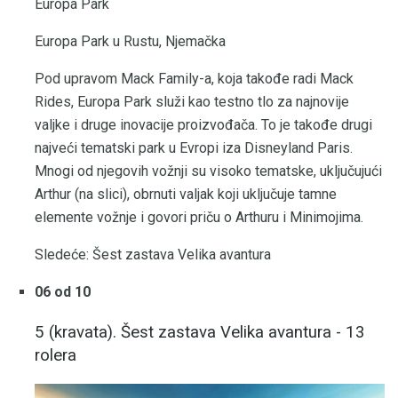
Europa Park
Europa Park u Rustu, Njemačka
Pod upravom Mack Family-a, koja takođe radi Mack
Rides, Europa Park služi kao testno tlo za najnovije
valjke i druge inovacije proizvođača. To je takođe drugi
najveći tematski park u Evropi iza Disneyland Paris.
Mnogi od njegovih vožnji su visoko tematske, uključujući
Arthur (na slici), obrnuti valjak koji uključuje tamne
elemente vožnje i govori priču o Arthuru i Minimojima.
Sledeće: Šest zastava Velika avantura
06 od 10
5 (kravata). Šest zastava Velika avantura - 13
rolera