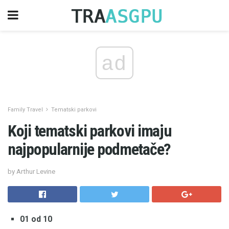
ad
Family Travel
Tematski parkovi
Koji tematski parkovi imaju
najpopularnije podmetače?
by Arthur Levine
01 od 10