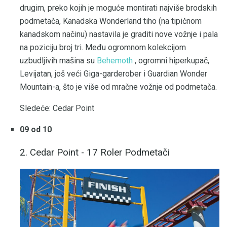
drugim, preko kojih je moguće montirati najviše brodskih
podmetača, Kanadska Wonderland tiho (na tipičnom
kanadskom načinu) nastavila je graditi nove vožnje i pala
na poziciju broj tri. Među ogromnom kolekcijom
uzbudljivih mašina su
Behemoth
, ogromni hiperkupač,
Levijatan, još veći Giga-garderober i Guardian Wonder
Mountain-a, što je više od mračne vožnje od podmetača.
Sledeće: Cedar Point
09 od 10
2. Cedar Point - 17 Roler Podmetači