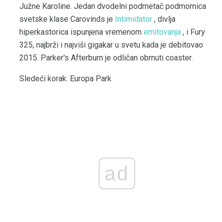
Južne Karoline. Jedan dvodelni podmetač podmornica
svetske klase Carovinds je
Intimidator
, divlja
hiperkastorica ispunjena vremenom
emitovanja
, i Fury
325, najbrži i najviši gigakar u svetu kada je debitovao
2015. Parker's Afterburn je odličan obrnuti coaster.
Sledeći korak: Europa Park
ad