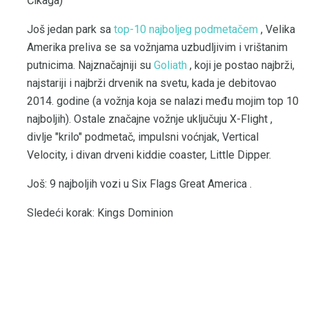
Čikaga)
Još jedan park sa
top-10 najboljeg podmetačem
, Velika
Amerika preliva se sa vožnjama uzbudljivim i vrištanim
putnicima. Najznačajniji su
Goliath
, koji je postao najbrži,
najstariji i najbrži drvenik na svetu, kada je debitovao
2014. godine (a vožnja koja se nalazi među mojim top 10
najboljih). Ostale značajne vožnje uključuju X-Flight ,
divlje "krilo" podmetač, impulsni voćnjak, Vertical
Velocity, i divan drveni kiddie coaster, Little Dipper.
Još: 9 najboljih vozi u Six Flags Great America .
Sledeći korak: Kings Dominion