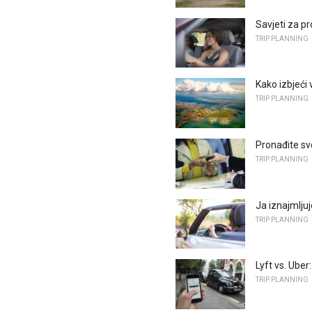
Savjeti za p
TRIP PLANNING
Kako izbjeći
TRIP PLANNING
Pronađite svo
TRIP PLANNING
Ja iznajmlju
TRIP PLANNING
Lyft vs. Uber
TRIP PLANNING