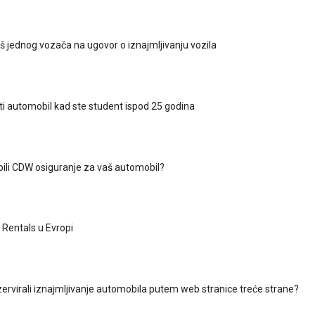
š jednog vozača na ugovor o iznajmljivanju vozila
ti automobil kad ste student ispod 25 godina
upili CDW osiguranje za vaš automobil?
Rentals u Evropi
ezervirali iznajmljivanje automobila putem web stranice treće strane?