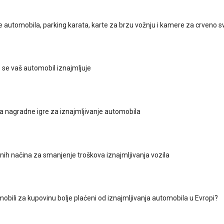
je automobila, parking karata, karte za brzu vožnju i kamere za crveno s
o se vaš automobil iznajmljuje
 za nagradne igre za iznajmljivanje automobila
nih načina za smanjenje troškova iznajmljivanja vozila
mobili za kupovinu bolje plaćeni od iznajmljivanja automobila u Evropi?