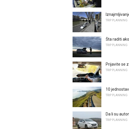
Iznajmljivan
TRIP PLANNING
Šta raditi ak
TRIP PLANNING
Prijavite se
TRIP PLANNING
10 jednostav
TRIP PLANNING
Da li su auto
TRIP PLANNING