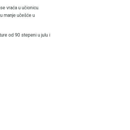
se vraća u učionicu.
aju manje učešće u
ure od 90 stepeni u julu i