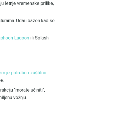
ju letnje vremenske prilike,
aturama. Udari bazen kad se
Typhoon Lagoon
ili Splash
vam je potrebno zaštitno
e.
akciju "morate učiniti",
iljenu vožnju.