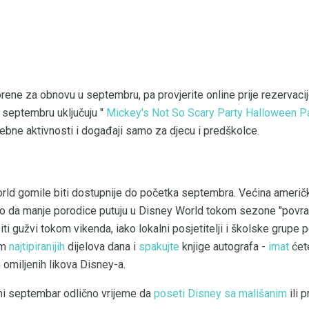
rene za obnovu u septembru, pa provjerite online prije rezervaci
u septembru uključuju "
Mickey's Not So Scary Party Halloween P
ebne aktivnosti i događaji samo za djecu i predškolce.
ld gomile biti dostupnije do početka septembra. Većina američk
o da manje porodice putuju u Disney World tokom sezone "povrat
iti gužvi tokom vikenda, iako lokalni posjetitelji i školske grupe 
om
najtipiranijih
dijelova dana i
spakujte
knjige autografa -
imat
ćet
omiljenih likova Disney-a.
ni septembar odlično vrijeme da
poseti Disney sa mališanim
ili 