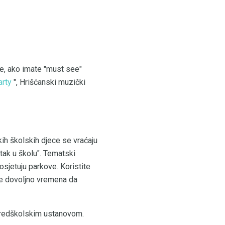
je, ako imate "must see"
arty
", Hrišćanski muzički
ih školskih djece se vraćaju
ak u školu". Tematski
posjetuju parkove. Koristite
e dovoljno vremena da
predškolskim ustanovom.