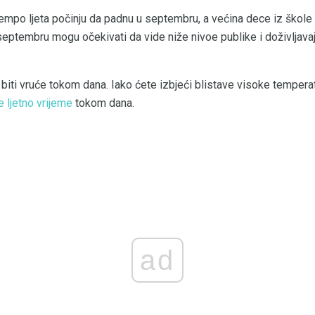
empo ljeta počinju da padnu u septembru, a većina dece iz škole 
eptembru mogu očekivati ​​da vide niže nivoe publike i doživljav
 biti vruće tokom dana. Iako ćete izbjeći blistave visoke temperat
e ljetno vrijeme
tokom dana.
ad