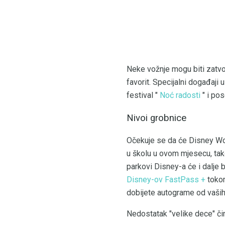
Neke vožnje mogu biti zatvo
favorit. Specijalni događaji 
festival "
Noć radosti
" i pos
Nivoi grobnice
Očekuje se da će Disney Wor
u školu u ovom mjesecu, tak
parkovi Disney-a će i dalje b
Disney-ov FastPass +
tok
dobijete autograme od vaših 
Nedostatak "velike dece" či