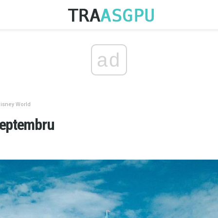
ad
Disney World
septembru