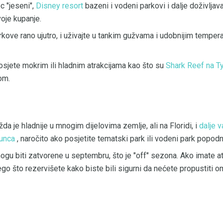
c "jeseni",
Disney resort
bazeni i vodeni parkovi i dalje doživljava
oje kupanje.
kove rano ujutro, i uživajte u tankim gužvama i udobnijim temper
sjete mokrim ili hladnim atrakcijama kao što su
Shark Reef na 
om.
a je hladnije u mnogim dijelovima zemlje, ali na Floridi, i
dalje 
sunca
, naročito ako posjetite tematski park ili vodeni park popodn
ogu biti zatvorene u septembru, što je "off" sezona. Ako imate atr
ego što rezervišete kako biste bili sigurni da nećete propustiti om