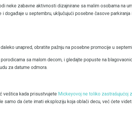
odi neke zabavne aktivnosti dizajnirane sa malim osobama na u
i događaje u septembru, uključujući posebne časove parkiranja 
ut daleko unapred, obratite pažnju na posebne promocije u septem
 porodicama sa malom decom, i gledajte popuste na blagovaonica
nudu za datume odmora.
ć veštica kada prisustvujete
Mickeyovoj ne toliko zastrašujućoj
 samo da ćete imati eksploziju koja oblači decu, već ćete videti