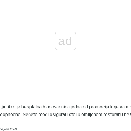
ad
ju!
Ako je besplatna blagovaonica jedna od promocija koje vam 
neophodne. Nećete moći osigurati stol u omiljenom restoranu bez
 od juna 2000