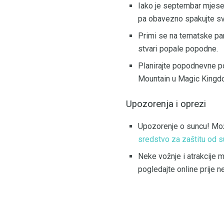
Iako je septembar mjese
pa obavezno spakujte sv
Primi se na tematske par
stvari popale popodne.
Planirajte popodnevne po
Mountain u Magic Kingd
Upozorenja i oprezi
Upozorenje o suncu! Možd
sredstvo za zaštitu od 
Neke vožnje i atrakcije m
pogledajte online prije n