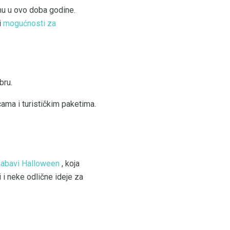
mu u ovo doba godine.
i
mogućnosti za
bru.
ma i turističkim paketima.
 zabavi Halloween
, koja
 i neke odlične ideje za