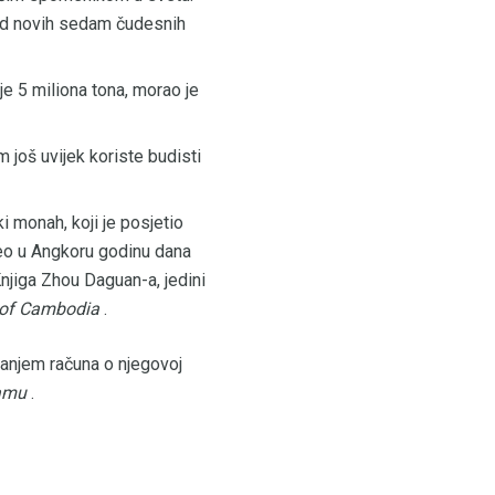
o od novih sedam čudesnih
e 5 miliona tona, morao je
 još uvijek koriste budisti
i monah, koji je posjetio
veo u Angkoru godinu dana
njiga Zhou Daguan-a, jedini
 of Cambodia
.
vanjem računa o njegovoj
namu
.