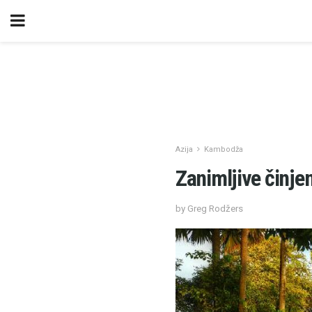
Azija
Kambodža
Zanimljive činje
by Greg Rodžers