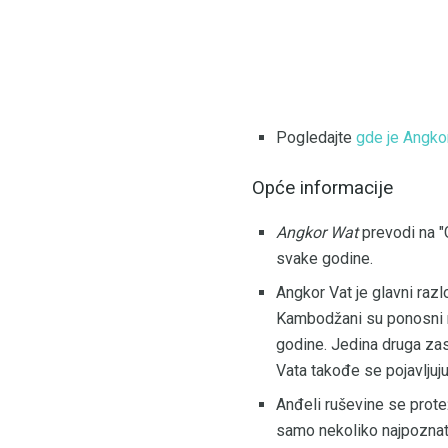
Pogledajte
gde je Angko
Opće informacije
Angkor Wat
prevodi na "G
svake godine.
Angkor Vat je glavni ra
Kambodžani su ponosni n
godine. Jedina druga zas
Vata takođe se pojavlju
Anđeli ruševine se prote
samo nekoliko najpoznati