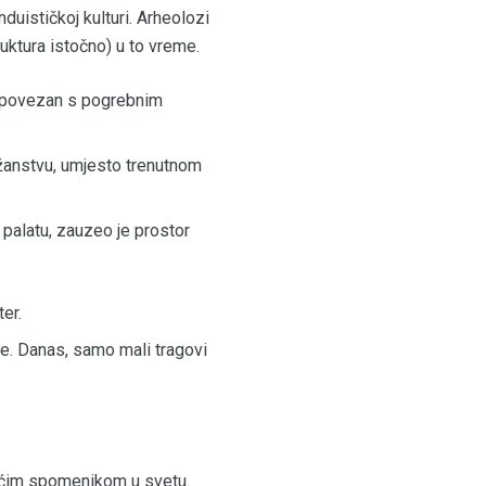
duističkoj kulturi. Arheolozi
ruktura istočno) u to vreme.
am povezan s pogrebnim
žanstvu, umjesto trenutnom
 palatu, zauzeo je prostor
ter.
e. Danas, samo mali tragovi
ećim spomenikom u svetu.