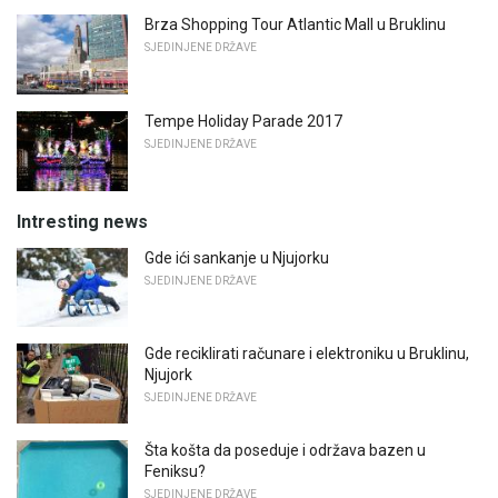
Brza Shopping Tour Atlantic Mall u Bruklinu
SJEDINJENE DRŽAVE
Tempe Holiday Parade 2017
SJEDINJENE DRŽAVE
Intresting news
Gde ići sankanje u Njujorku
SJEDINJENE DRŽAVE
Gde reciklirati računare i elektroniku u Bruklinu,
Njujork
SJEDINJENE DRŽAVE
Šta košta da poseduje i održava bazen u
Feniksu?
SJEDINJENE DRŽAVE