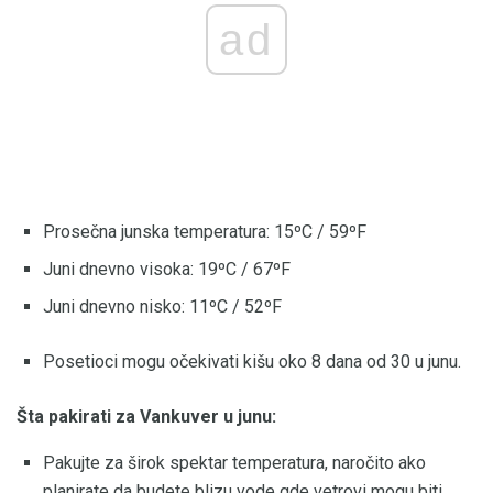
ad
Prosečna junska temperatura: 15ºC / 59ºF
Juni dnevno visoka: 19ºC / 67ºF
Juni dnevno nisko: 11ºC / 52ºF
Posetioci mogu očekivati ​​kišu oko 8 dana od 30 u junu.
Šta pakirati za Vankuver u junu:
Pakujte za širok spektar temperatura, naročito ako
planirate da budete blizu vode gde vetrovi mogu biti