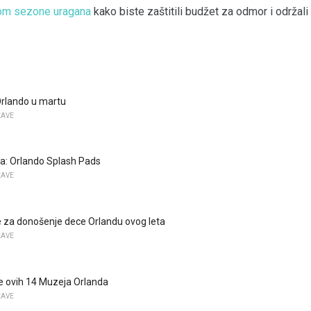
kom sezone uragana
kako biste zaštitili budžet za odmor i održal
Orlando u martu
ŽAVE
a: Orlando Splash Pads
ŽAVE
 za donošenje dece Orlandu ovog leta
ŽAVE
e ovih 14 Muzeja Orlanda
ŽAVE