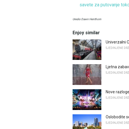
savete za putovanje to
Uredio Dawn Henthorn
Enjoy similar
Univerzalni 
SJEDINJENE DR
Ljetna zabav
SJEDINJENE DR
Nove razloge
SJEDINJENE DR
Oslobodite s
SJEDINJENE DR