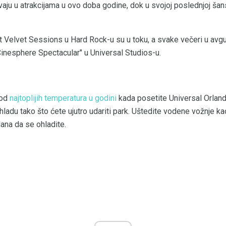
vaju u atrakcijama u ovo doba godine, dok u svojoj poslednjoj ša
 Velvet Sessions u Hard Rock-u su u toku, a svake večeri u avgu
Cinesphere Spectacular" u Universal Studios-u.
 od
najtoplijih temperatura u godini
kada posetite Universal Orlan
hladu tako što ćete ujutro udariti park. Uštedite vodene vožnje ka
dana da se ohladite.