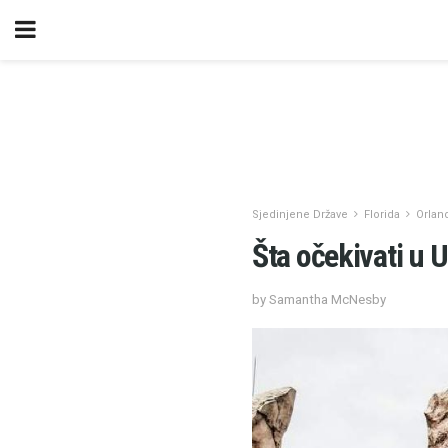
Sjedinjene Države
Florida
Orlan
Šta očekivati ​​u
by Samantha McNesby