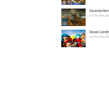
Osceola Heri
SJEDINJENE DR
Seuss Landin
SJEDINJENE DR