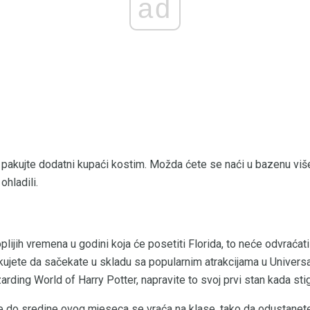
ad
 pakujte dodatni kupaći kostim. Možda ćete se naći u bazenu v
hladili.
oplijih vremena u godini koja će posetiti Florida, to neće odvrać
ujete da sačekate u skladu sa popularnim atrakcijama u Universa
rding World of Harry Potter, napravite to svoj prvi stan kada stig
de do sredine ovog mjeseca se vraća na klase, tako da odustanet