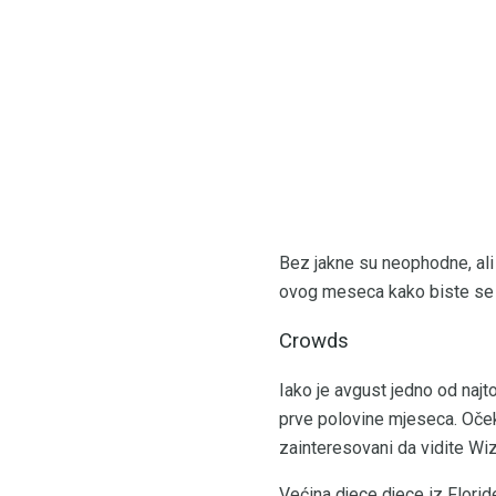
Bez jakne su neophodne, ali
ovog meseca kako biste se o
Crowds
Iako je avgust jedno od najt
prve polovine mjeseca. Oček
zainteresovani da vidite Wiza
Većina djece djece iz Flori