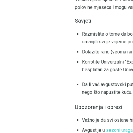
polovine mjeseca i mogu va
Savjeti
Razmislite o tome da bor
smanjili svoje vrijeme p
Dolazite rano (veoma rano
Koristite Univerzalni "E
besplatan za goste Univer
Da li vaš avgustovski pu
nego što napustite kuću.
Upozorenja i oprezi
Važno je da svi ostane hi
Avgust je u
sezoni uraga