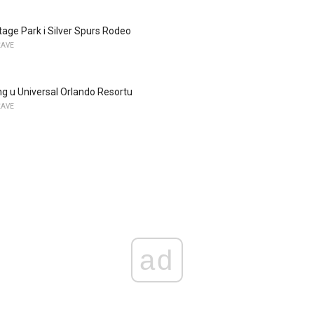
tage Park i Silver Spurs Rodeo
ŽAVE
g u Universal Orlando Resortu
ŽAVE
ad