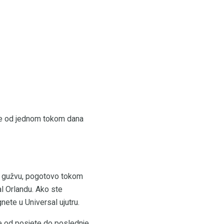
iše od jednom tokom dana
ati gužvu, pogotovo tokom
l Orlandu. Ako ste
nete u Universal ujutru.
e od posjete do poslednje