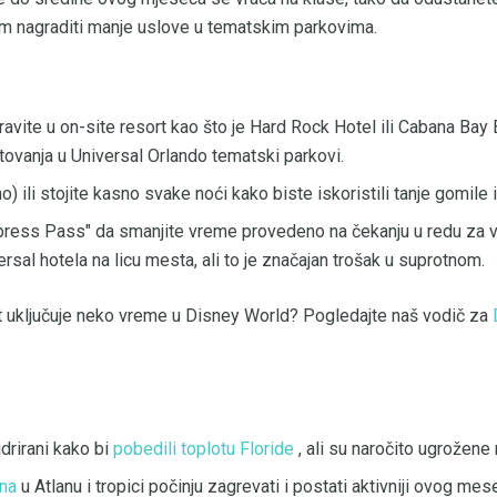
m nagraditi manje uslove u tematskim parkovima.
avite u on-site resort kao što je Hard Rock Hotel ili Cabana Bay
utovanja u Universal Orlando tematski parkovi.
) ili stojite kasno svake noći kako biste iskoristili tanje gomile 
xpress Pass" da smanjite vreme provedeno na čekanju u redu za v
sal hotela na licu mesta, ali to je značajan trošak u suprotnom.
t uključuje neko vreme u Disney World? Pogledajte naš vodič za
drirani kako bi
pobedili toplotu Floride
, ali su naročito ugrožene 
na
u Atlanu i tropici počinju zagrevati i postati aktivniji ovog me