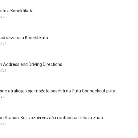
stovi Konektikata
ŽAVE
had sezona u Konektikatu
ŽAVE
Address and Driving Directions
ŽAVE
sne atrakcije koje možete posetiti na Putu Connecticut puta
ŽAVE
n Station: Koji vozači vozača i autobusa trebaju znati
ŽAVE