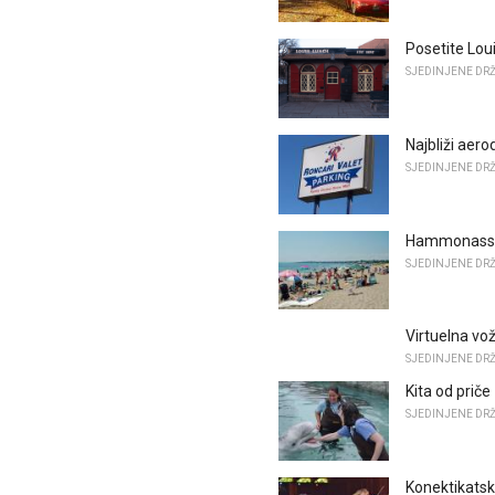
Posetite Lo
SJEDINJENE DR
Najbliži aero
SJEDINJENE DR
Hammonasset
SJEDINJENE DR
Virtuelna vož
SJEDINJENE DR
Kita od priče
SJEDINJENE DR
Konektikats