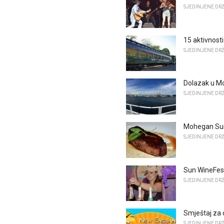
SJEDINJENE DR
15 aktivnost
SJEDINJENE DR
Dolazak u M
SJEDINJENE DR
Mohegan Sun 
SJEDINJENE DR
Sun WineFes
SJEDINJENE DR
Smještaj za
SJEDINJENE DR