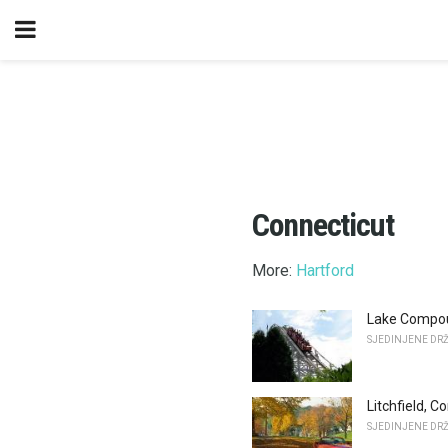
Connecticut
More:
Hartford
Lake Compo
SJEDINJENE DR
Litchfield, Co
SJEDINJENE DR