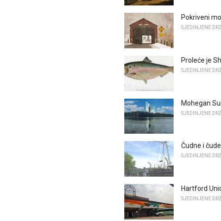
Pokriveni mo
SJEDINJENE DR
Proleće je S
SJEDINJENE DR
Mohegan Sun 
SJEDINJENE DR
Čudne i čude
SJEDINJENE DR
Hartford Unio
SJEDINJENE DR