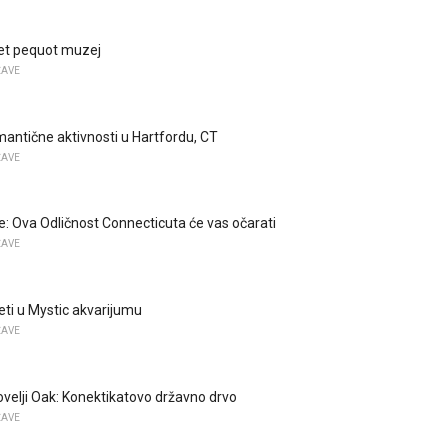
t pequot muzej
ŽAVE
mantične aktivnosti u Hartfordu, CT
ŽAVE
le: Ova Odličnost Connecticuta će vas očarati
ŽAVE
eti u Mystic akvarijumu
ŽAVE
velji Oak: Konektikatovo državno drvo
ŽAVE