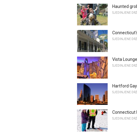
Haunted grob
SJEDINJENE DR
Connecticut'
SJEDINJENE DR
Vista Loung
SJEDINJENE DR
Hartford Gay
SJEDINJENE DR
Connecticut 
SJEDINJENE DR