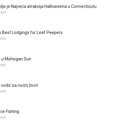
lje je Najveća atrakcija Halloweena u Connecticutu
ŽAVE
s Best Lodgings for Leaf Peepers
ŽAVE
e u Mohegan Sun
ŽAVE
 vodič za noćni život
ŽAVE
Ice Fishing
ŽAVE