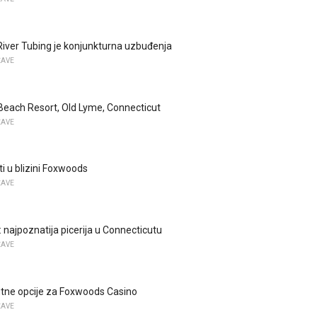
iver Tubing je konjunkturna uzbuđenja
ŽAVE
each Resort, Old Lyme, Connecticut
ŽAVE
ti u blizini Foxwoods
ŽAVE
 najpoznatija picerija u Connecticutu
ŽAVE
utne opcije za Foxwoods Casino
ŽAVE