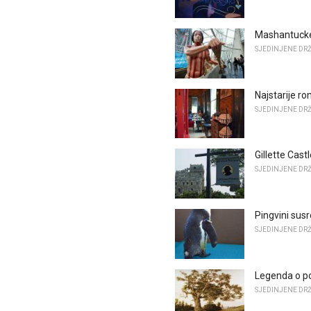
Mashantucke
SJEDINJENE DR
Najstarije ro
SJEDINJENE DR
Gillette Cast
SJEDINJENE DR
Pingvini susr
SJEDINJENE DR
Legenda o po
SJEDINJENE DR