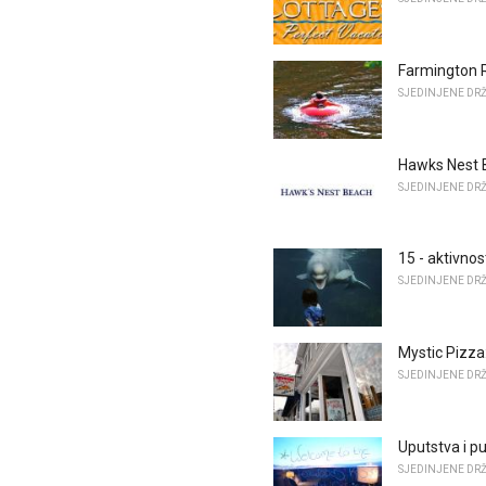
Farmington R
SJEDINJENE DR
Hawks Nest B
SJEDINJENE DR
15 - aktivnos
SJEDINJENE DR
Mystic Pizza:
SJEDINJENE DR
Uputstva i p
SJEDINJENE DR