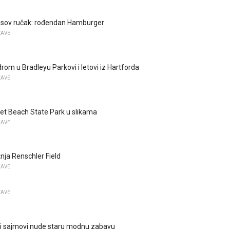
uisov ručak: rođendan Hamburger
ŽAVE
drom u Bradleyu Parkovi i letovi iz Hartforda
ŽAVE
 Beach State Park u slikama
ŽAVE
nja Renschler Field
ŽAVE
ŽAVE
ki sajmovi nude staru modnu zabavu