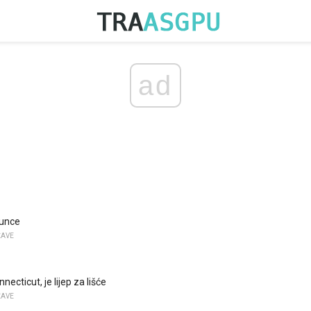
ad
unce
ŽAVE
nnecticut, je lijep za lišće
ŽAVE