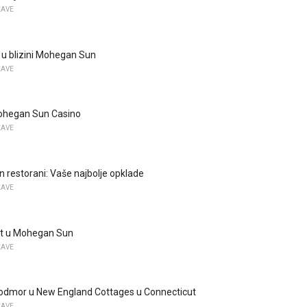
ŽAVE
i u blizini Mohegan Sun
ŽAVE
ohegan Sun Casino
ŽAVE
restorani: Vaše najbolje opklade
ŽAVE
t u Mohegan Sun
ŽAVE
 odmor u New England Cottages u Connecticut
ŽAVE