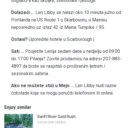
England-a kao školjke, svetionike i jastoge.
Dolazeći ...
Len Libby se nalazi oko 10 minuta južno od
Portlanda na US Route 1 u Skarbouoru, u Maineu,
neposredno uz izlaz 42 iz Maine Turnpike / 95.
Ostani?
Uporedite hotele u Scarborough |
Sati ...
Posjetite Lenija sedam dana u nedjelju od 09:00
do 17:00 Pitanja? Zovite prodavnicu na adresi 207-883-
4897 da biste se raspitali o proširenim ljetnim i
sezonskim satima.
Ako ne možete stići u Mejn ...
Len Libby nudi razne
čokolade koje se mogu poručiti telefonom ili online.
Enjoy similar
Swift River Gold Rush
SJEDINJENE DRŽAVE