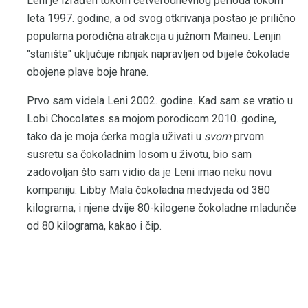
Leni je izrađen tokom četverodnevnog perioda tokom
leta 1997. godine, a od svog otkrivanja postao je prilično
popularna porodična atrakcija u južnom Maineu. Lenjin
"stanište" uključuje ribnjak napravljen od bijele čokolade
obojene plave boje hrane.
Prvo sam videla Leni 2002. godine. Kad sam se vratio u
Lobi Chocolates sa mojom porodicom 2010. godine,
tako da je moja ćerka mogla uživati ​​u
svom
prvom
susretu sa čokoladnim losom u životu, bio sam
zadovoljan što sam vidio da je Leni imao neku novu
kompaniju: Libby Mala čokoladna medvjeda od 380
kilograma, i njene dvije 80-kilogene čokoladne mladunče
od 80 kilograma, kakao i čip.