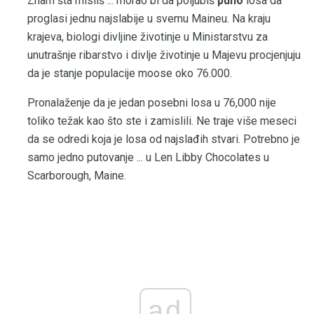
Znam šta misliš ... morao bi da poljubiš
puno
losa da
proglasi jednu najslabije u svemu Maineu. Na kraju
krajeva, biologi divljine životinje u Ministarstvu za
unutrašnje ribarstvo i divlje životinje u Majevu procjenjuju
da je stanje populacije moose oko 76.000.
Pronalaženje da je jedan posebni losa u 76,000 nije
toliko težak kao što ste i zamislili. Ne traje više meseci
da se odredi koja je losa od najslađih stvari. Potrebno je
samo jedno putovanje ... u Len Libby Chocolates u
Scarborough, Maine.
ad