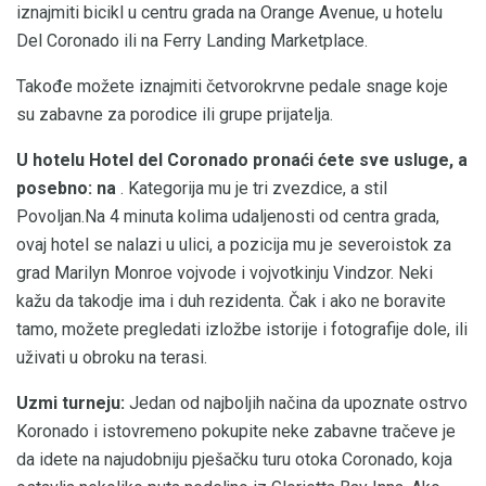
iznajmiti bicikl u centru grada na Orange Avenue, u hotelu
Del Coronado ili na Ferry Landing Marketplace.
Takođe možete iznajmiti četvorokrvne pedale snage koje
su zabavne za porodice ili grupe prijatelja.
U hotelu Hotel del Coronado pronaći ćete sve usluge, a
posebno: na
. Kategorija mu je tri zvezdice, a stil
Povoljan.Na 4 minuta kolima udaljenosti od centra grada,
ovaj hotel se nalazi u ulici, a pozicija mu je severoistok za
grad Marilyn Monroe vojvode i vojvotkinju Vindzor. Neki
kažu da takodje ima i duh rezidenta. Čak i ako ne boravite
tamo, možete pregledati izložbe istorije i fotografije dole, ili
uživati ​​u obroku na terasi.
Uzmi turneju:
Jedan od najboljih načina da upoznate ostrvo
Koronado i istovremeno pokupite neke zabavne tračeve je
da idete na najudobniju pješačku turu otoka Coronado, koja