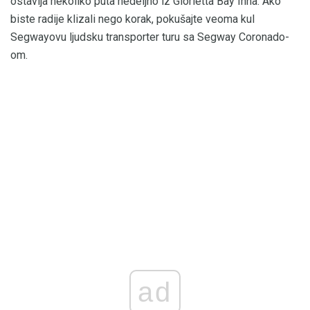
ostavlja nekoliko puta nedeljno iz Glorietta Bay Inna. Ako
biste radije klizali nego korak, pokušajte veoma kul
Segwayovu ljudsku transporter turu sa Segway Coronado-
om.
ad