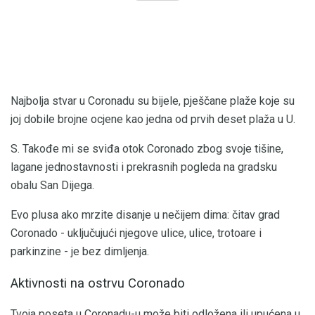
Najbolja stvar u Coronadu su bijele, pješčane plaže koje su
joj dobile brojne ocjene kao jedna od prvih deset plaža u U.
S. Takođe mi se sviđa otok Coronado zbog svoje tišine,
lagane jednostavnosti i prekrasnih pogleda na gradsku
obalu San Dijega.
Evo plusa ako mrzite disanje u nečijem dima: čitav grad
Coronado - uključujući njegove ulice, ulice, trotoare i
parkinzine - je bez dimljenja.
Aktivnosti na ostrvu Coronado
Tvoja poseta u Coronadu-u može biti odložena ili upućena u