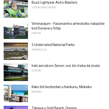
Buzz Lightyear Astro Blasters
SJEDINJENE DRŽAVE
Viminacijum - Fascinantno arheološko nalazište
kod Dunava u Srbiji
EVROPA
5 Underrated National Parks
INSPIRACIJA
Irski aerodrom Šenon: sve što treba da znate
EVROPA
Kako biti bezbedan u Kankunu, Meksiko
MEKSIKO
Zabava u Gold Beach, Oregon