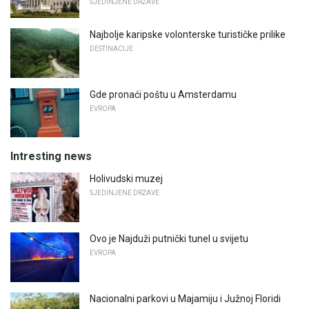
SJEDINJENE DRŽAVE
Najbolje karipske volonterske turističke prilike
DESTINACIJE
Gde pronaći poštu u Amsterdamu
EVROPA
Intresting news
Holivudski muzej
SJEDINJENE DRŽAVE
Ovo je Najduži putnički tunel u svijetu
EVROPA
Nacionalni parkovi u Majamiju i Južnoj Floridi