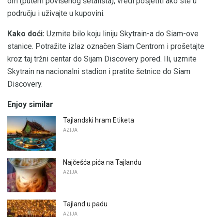
om (putem povišenog šetališta), vredi posjetiti ako ste u
području i uživajte u kupovini.
Kako doći:
Uzmite bilo koju liniju Skytrain-a do Siam-ove
stanice. Potražite izlaz označen Siam Centrom i prošetajte
kroz taj tržni centar do Sijam Discovery pored. Ili, uzmite
Skytrain na nacionalni stadion i pratite šetnice do Siam
Discovery.
Enjoy similar
Tajlandski hram Etiketa
AZIJA
Najčešća pića na Tajlandu
AZIJA
Tajland u padu
AZIJA