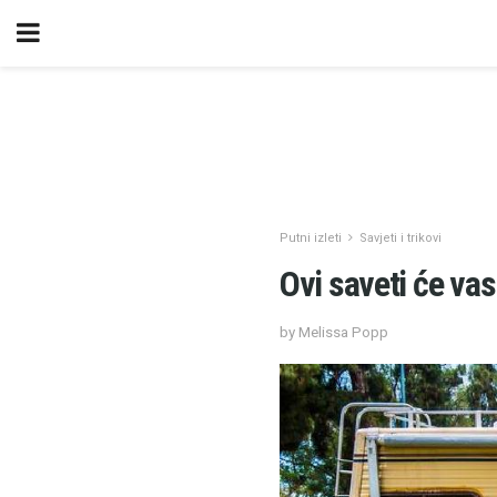
Putni izleti
Savjeti i trikovi
Ovi saveti će va
by Melissa Popp