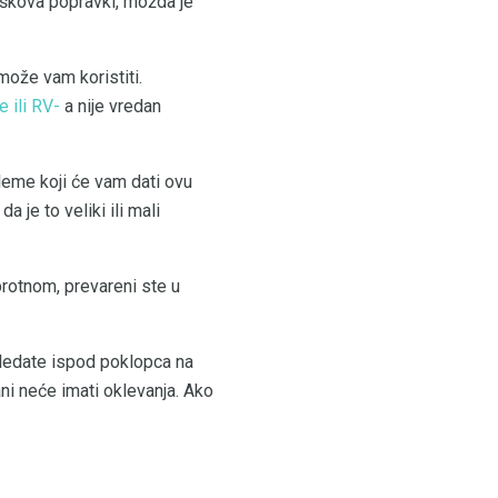
roškova popravki, možda je
 može vam koristiti.
e ili RV-
a nije vredan
leme koji će vam dati ovu
 je to veliki ili mali
protnom, prevareni ste u
ogledate ispod poklopca na
ani neće imati oklevanja. Ako