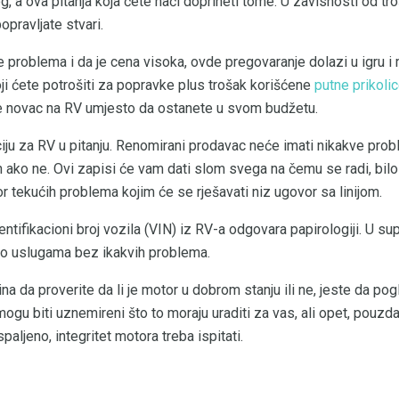
vog, a ova pitanja koja ćete naći doprineti tome. U zavisnosti od t
opravljate stvari.
 problema i da je cena visoka, ovde pregovaranje dolazi u igru ​​i
i ćete potrošiti za popravke plus trošak korišćene
putne prikolic
te novac na RV umjesto da ostanete u svom budžetu.
iju za RV u pitanju. Renomirani prodavac neće imati nikakve prob
ako ne. Ovi zapisi će vam dati slom svega na čemu se radi, bilo da
or tekućih problema kojim će se rješavati niz ugovor sa linijom.
ntifikacioni broj vozila (VIN) iz RV-a odgovara papirologiji. U su
a o uslugama bez ikakvih problema.
čina da proverite da li je motor u dobrom stanju ili ne, jeste da p
 mogu biti uznemireni što to moraju uraditi za vas, ali opet, pouzd
spaljeno, integritet motora treba ispitati.