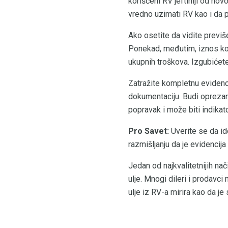
korišćeni RV jeftiniji od no
vredno uzimati RV kao i da p
Ako osetite da vidite previše
Ponekad, međutim, iznos koj
ukupnih troškova. Izgubiće
Zatražite kompletnu evidenc
dokumentaciju. Budi oprezan 
popravak i može biti indikat
Pro Savet:
Uverite se da ide
razmišljanju da je evidencij
Jedan od najkvalitetnijih na
ulje. Mnogi dileri i prodavci
ulje iz RV-a mirira kao da je 