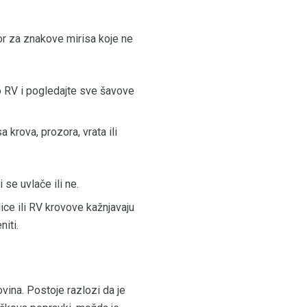
or za znakove mirisa koje ne
o RV i pogledajte sve šavove
 krova, prozora, vrata ili
se uvlače ili ne.
lice ili RV krovove kažnjavaju
iti.
vina. Postoje razlozi da je