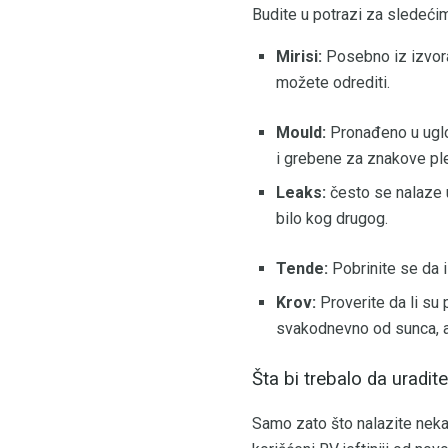
Budite u potrazi za sledećim
Mirisi:
Posebno iz izvora 
možete odrediti.
Mould:
Pronađeno u uglo
i grebene za znakove ples
Leaks:
često se nalaze u 
bilo kog drugog.
Tende:
Pobrinite se da i
Krov:
Proverite da li su 
svakodnevno od sunca, a
Šta bi trebalo da uradi
Samo zato što nalazite neka 