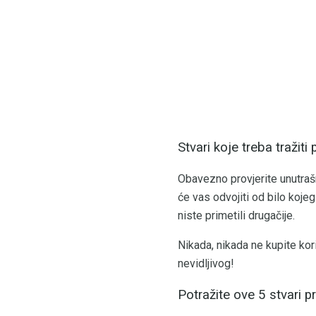
Stvari koje treba tražit
Obavezno provjerite unutrašn
će vas odvojiti od bilo koje
niste primetili drugačije.
Nikada, nikada ne kupite ko
nevidljivog!
Potražite ove 5 stvari 