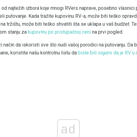
 od najtežih izbora koje mnogi RVers naprave, posebno vlasnici p
i putovanje. Kada tražite kupovinu RV-a, može biti teško opravda
na tržištu, može biti teško shvatiti šta se uklapa u vaš budžet. Tešk
rom stanju za
kupovinu po pristupačnoj ceni
na prvi pogled.
i način da iskoristi sve što nudi vašoj porodici na putovanju. Da 
ane, koristite našu kontrolnu listu da
biste bili sigurni da je RV 
ad