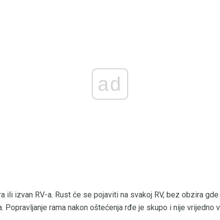
ad
 ili izvan RV-a. Rust će se pojaviti na svakoj RV, bez obzira gde 
Popravljanje rama nakon oštećenja rđe je skupo i nije vrijedno v