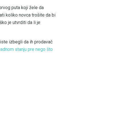
rvog puta koji žele da
ti koliko novca trošite da bi
o je utvrditi da li je
biste izbegli da ih prodavač
u radnom stanju pre nego što