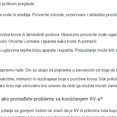
 prilikom pregleda:
vode ili uređaja. Proverite odvode, rezervoare i skladišni prost
vima krova ili laminatnih podova. Obavezno proverite svaki uga
ni. Otvorite i ormane i aparate kako biste ih potražili.
uglovima tepiha blizu aparata i kupatila. Propuštanje može biti sa
spravno rade. Oni su skupi za popravke u zavisnosti od toga da li 
pukotine, mehurići ili razdvajanje boja s površine krova. Dok priko
ko krov nije verovatno bio uveren da ćete ga možda morati zamen
te ako pronađete probleme sa korišćenjem RV-a?
pitanja sa gornjom listom ne znači da je RV ili prikolica loša kupo