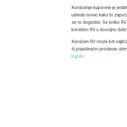
Korišćenje kupovine je jedan
uštede novac kako bi započel
se to dogodilo. Sa toliko RV 
korišteni RV u dovoljno dob
Korišćen RV može biti najbrž
ili pojedinačni prodavac obm
kupite
.