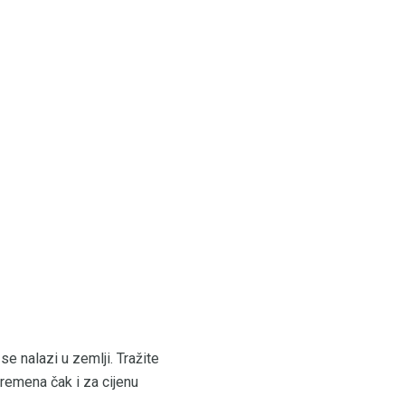
se nalazi u zemlji. Tražite
remena čak i za cijenu