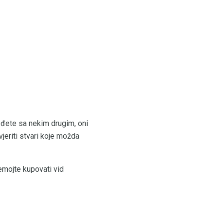
rođete sa nekim drugim, oni
jeriti stvari koje možda
emojte kupovati vid