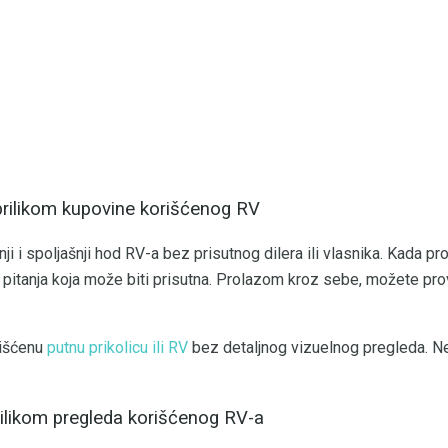
i prilikom kupovine korišćenog RV
ji i spoljašnji hod RV-a bez prisutnog dilera ili vlasnika. Kada p
g pitanja koja može biti prisutna. Prolazom kroz sebe, možete prov
rišćenu
putnu prikolicu ili RV
bez detaljnog vizuelnog pregleda. N
prilikom pregleda korišćenog RV-a