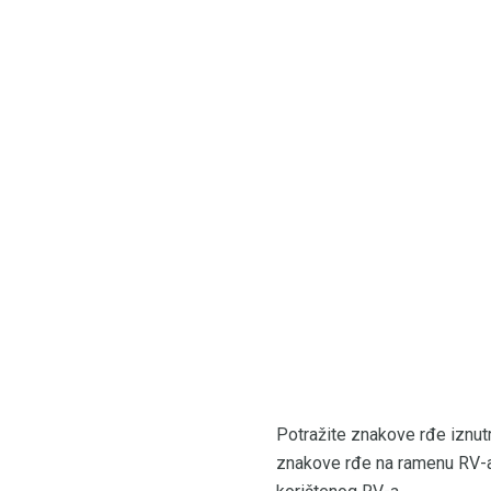
Potražite znakove rđe iznutra
znakove rđe na ramenu RV-a. 