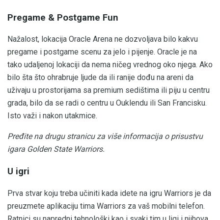
Pregame & Postgame Fun
Nažalost, lokacija Oracle Arena ne dozvoljava bilo kakvu
pregame i postgame scenu za jelo i pijenje. Oracle je na
tako udaljenoj lokaciji da nema ničeg vrednog oko njega. Ako
bilo šta što ohrabruje ljude da ili ranije dođu na areni da
uživaju u prostorijama sa premium sedištima ili piju u centru
grada, bilo da se radi o centru u Ouklendu ili San Francisku.
Isto važi i nakon utakmice.
Pređite na drugu stranicu za više informacija o prisustvu
igara Golden State Warriors.
U igri
Prva stvar koju treba učiniti kada idete na igru ​​Warriors je da
preuzmete aplikaciju tima Warriors za vaš mobilni telefon.
Ratnici su napredni tehnološki kao i svaki tim u ligi i njihova