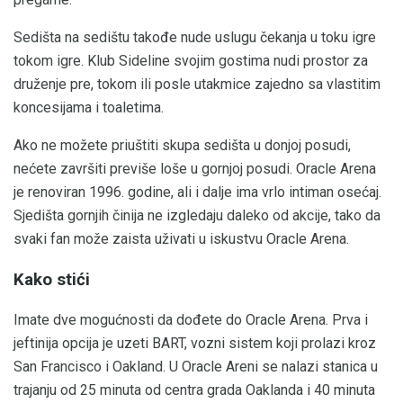
Sedišta na sedištu takođe nude uslugu čekanja u toku igre
tokom igre. Klub Sideline svojim gostima nudi prostor za
druženje pre, tokom ili posle utakmice zajedno sa vlastitim
koncesijama i toaletima.
Ako ne možete priuštiti skupa sedišta u donjoj posudi,
nećete završiti previše loše u gornjoj posudi. Oracle Arena
je renoviran 1996. godine, ali i dalje ima vrlo intiman osećaj.
Sjedišta gornjih činija ne izgledaju daleko od akcije, tako da
svaki fan može zaista uživati ​​u iskustvu Oracle Arena.
Kako stići
Imate dve mogućnosti da dođete do Oracle Arena. Prva i
jeftinija opcija je uzeti BART, vozni sistem koji prolazi kroz
San Francisco i Oakland. U Oracle Areni se nalazi stanica u
trajanju od 25 minuta od centra grada Oaklanda i 40 minuta