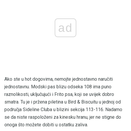
ad
Ako ste u hot dogovima, nemojte jednostavno naručiti
jednostavnu. Modski pas blizu odseka 108 ima puno
raznolikosti, uključujući i Frito psa, koji se uvijek dobro
smatra. Tu je i pržena piletina u Bird & Biscuitu u jednoj od
područja Sideline Cluba u blizini sekcija 113-116. Nadamo
se da niste raspoloženi za kinesku hranu, jer ne stigne do
onoga što možete dobiti u ostatku zaliva.