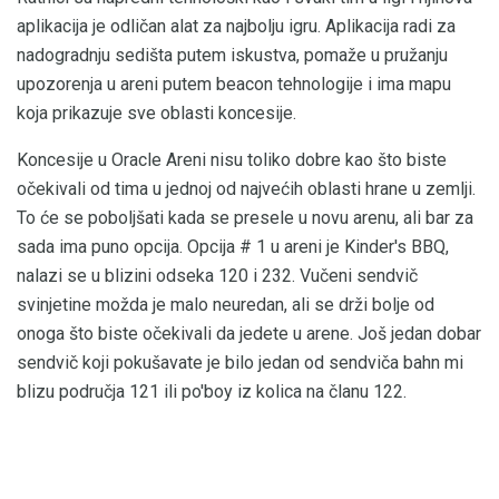
aplikacija je odličan alat za najbolju igru. Aplikacija radi za
nadogradnju sedišta putem iskustva, pomaže u pružanju
upozorenja u areni putem beacon tehnologije i ima mapu
koja prikazuje sve oblasti koncesije.
Koncesije u Oracle Areni nisu toliko dobre kao što biste
očekivali od tima u jednoj od najvećih oblasti hrane u zemlji.
To će se poboljšati kada se presele u novu arenu, ali bar za
sada ima puno opcija. Opcija # 1 u areni je Kinder's BBQ,
nalazi se u blizini odseka 120 i 232. Vučeni sendvič
svinjetine možda je malo neuredan, ali se drži bolje od
onoga što biste očekivali da jedete u arene. Još jedan dobar
sendvič koji pokušavate je bilo jedan od sendviča bahn mi
blizu područja 121 ili po'boy iz kolica na članu 122.