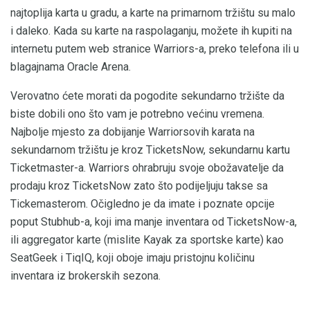
najtoplija karta u gradu, a karte na primarnom tržištu su malo
i daleko. Kada su karte na raspolaganju, možete ih kupiti na
internetu putem web stranice Warriors-a, preko telefona ili u
blagajnama Oracle Arena.
Verovatno ćete morati da pogodite sekundarno tržište da
biste dobili ono što vam je potrebno većinu vremena.
Najbolje mjesto za dobijanje Warriorsovih karata na
sekundarnom tržištu je kroz TicketsNow, sekundarnu kartu
Ticketmaster-a. Warriors ohrabruju svoje obožavatelje da
prodaju kroz TicketsNow zato što podijeljuju takse sa
Tickemasterom. Očigledno je da imate i poznate opcije
poput Stubhub-a, koji ima manje inventara od TicketsNow-a,
ili aggregator karte (mislite Kayak za sportske karte) kao
SeatGeek i TiqIQ, koji oboje imaju pristojnu količinu
inventara iz brokerskih sezona.