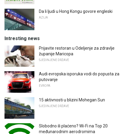
Da li ljudi u Hong Kongu govore engleski
AZIJA
Intresting news
Prijavite restoran u Odeljenje za zdravlje
županije Maricopa
SJEDINJENE DRŽAVE
Audi evropska isporuka vodi do popusta za
putovanje
EVROPA
15 aktivnosti u blizini Mohegan Sun
SJEDINJENE DRŽAVE
Slobodno ili plaćeno? Wi-Fi na Top 20
međunarodnim aerodromima