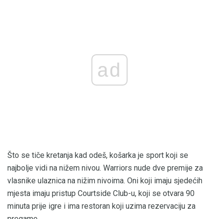
ad
Što se tiče kretanja kad odeš, košarka je sport koji se
najbolje vidi na nižem nivou. Warriors nude dve premije za
vlasnike ulaznica na nižim nivoima. Oni koji imaju sjedećih
mjesta imaju pristup Courtside Club-u, koji se otvara 90
minuta prije igre i ima restoran koji uzima rezervaciju za
pregame.