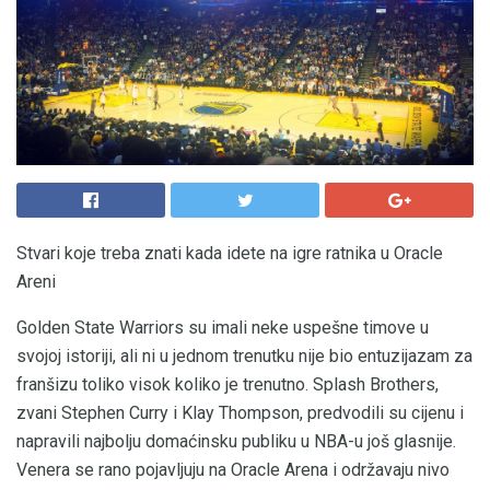
Stvari koje treba znati kada idete na igre ratnika u Oracle
Areni
Golden State Warriors su imali neke uspešne timove u
svojoj istoriji, ali ni u jednom trenutku nije bio entuzijazam za
franšizu toliko visok koliko je trenutno. Splash Brothers,
zvani Stephen Curry i Klay Thompson, predvodili su cijenu i
napravili najbolju domaćinsku publiku u NBA-u još glasnije.
Venera se rano pojavljuju na Oracle Arena i održavaju nivo