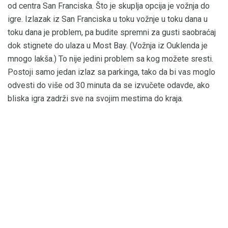
od centra San Franciska. Što je skuplja opcija je vožnja do
igre. Izlazak iz San Franciska u toku vožnje u toku dana u
toku dana je problem, pa budite spremni za gusti saobraćaj
dok stignete do ulaza u Most Bay. (Vožnja iz Ouklenda je
mnogo lakša.) To nije jedini problem sa kog možete sresti.
Postoji samo jedan izlaz sa parkinga, tako da bi vas moglo
odvesti do više od 30 minuta da se izvučete odavde, ako
bliska igra zadrži sve na svojim mestima do kraja.