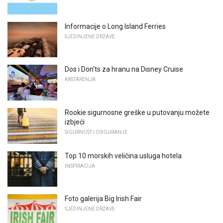
Informacije o Long Island Ferries
SJEDINJENE DRŽAVE
Dos i Don'ts za hranu na Disney Cruise
KRSTARENJA
Rookie sigurnosne greške u putovanju možete
izbjeći
SIGURNOST I OSIGURANJE
Top 10 morskih veličina usluga hotela
INSPIRACIJA
Foto galerija Big Irish Fair
SJEDINJENE DRŽAVE