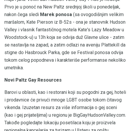
Prvo je u ponoć na New Paltz srednjoj školi u ponedeljak,
nakon čega sledi
Marek ponosa
(sa ovogodišnjim velikim
maršalom, Kate Pierson iz B-52s - ona je stanovnik Hudson
Valley i vlasnik fantastičnog motela Kate's Lazy Meadow u
Woodstock-u) u 13h koja se odvija duž Glavne ulice - zatim
se nastavlja na zapad, a zatim odlazi na aveniju Plattekill da
stigne do Hasbrouck Parka, gde se Festival ponosa odvija
tokom celog popodneva i karakteriše performanse nekoliko
umetnika.
Novi Paltz Gay Resources
Barovi u oblasti, kao i restorani koji su pogodni za gej, hoteli
i prodavnice će privući mnoge LGBT osobe tokom čitavog
vikenda. Izuzetan resurs za više informacija o gej sceni
(kao i gej prijateljima) u regionu je BigGayHudsonValley.com.
Takođe pogledajte lokaciju posetilaca koju je proizvela
regionalna kancelarija za turizam u Ulsteru za opštu