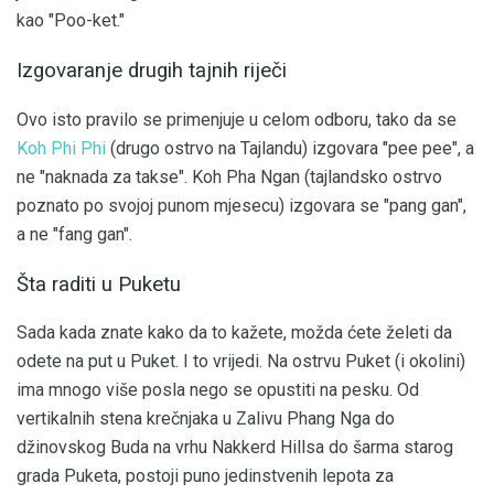
kao "Poo-ket."
Izgovaranje drugih tajnih riječi
Ovo isto pravilo se primenjuje u celom odboru, tako da se
Koh Phi Phi
(drugo ostrvo na Tajlandu) izgovara "pee pee", a
ne "naknada za takse". Koh Pha Ngan (tajlandsko ostrvo
poznato po svojoj punom mjesecu) izgovara se "pang gan",
a ne "fang gan".
Šta raditi u Puketu
Sada kada znate kako da to kažete, možda ćete želeti da
odete na put u Puket. I to vrijedi. Na ostrvu Puket (i okolini)
ima mnogo više posla nego se opustiti na pesku. Od
vertikalnih stena krečnjaka u Zalivu Phang Nga do
džinovskog Buda na vrhu Nakkerd Hillsa do šarma starog
grada Puketa, postoji puno jedinstvenih lepota za