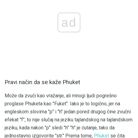
ad
Pravi način da se kaže Phuket
Može da zvuči kao vražanje, ali mnogi ljudi pogrešno
proglase Phuketa kao "Fuket". Iako je to logično, jer na
engleskom slovima "p" i "h" jedan pored drugog čine zvučni
efekat "f", to nije slučaj na jeziku tajlandskog na tajlandskom
jeziku, kada nakon "p" sledi "h" "h" je ćutanje, tako da
jednostavno izgovorite "str." Prema tome,
Phuket
se čita