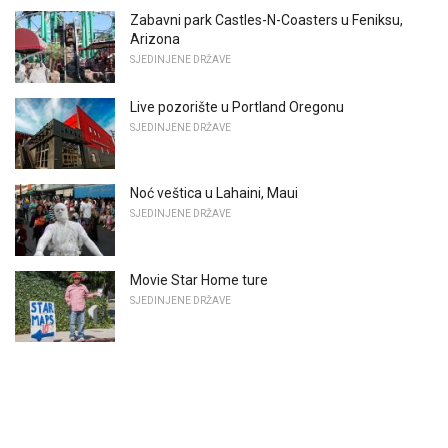
Zabavni park Castles-N-Coasters u Feniksu,
Arizona
SJEDINJENE DRŽAVE
Live pozorište u Portland Oregonu
SJEDINJENE DRŽAVE
Noć veštica u Lahaini, Maui
SJEDINJENE DRŽAVE
Movie Star Home ture
SJEDINJENE DRŽAVE