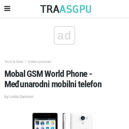
ad
Tech & Gear
Ostani povezan
Mobal GSM World Phone -
Međunarodni mobilni telefon
by Linda Garrison