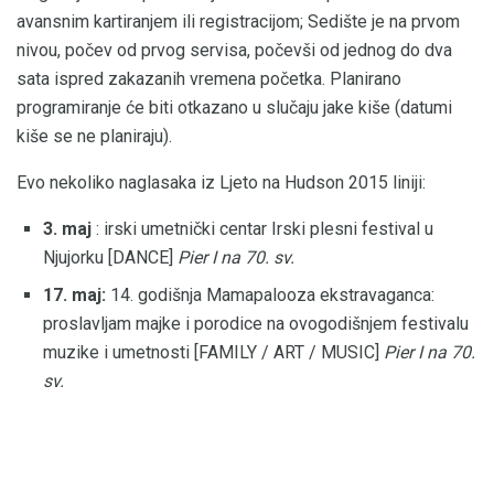
avansnim kartiranjem ili registracijom; Sedište je na prvom
nivou, počev od prvog servisa, počevši od jednog do dva
sata ispred zakazanih vremena početka. Planirano
programiranje će biti otkazano u slučaju jake kiše (datumi
kiše se ne planiraju).
Evo nekoliko naglasaka iz Ljeto na Hudson 2015 liniji:
3. maj
: irski umetnički centar Irski plesni festival u
Njujorku [DANCE]
Pier I na 70. sv.
17. maj:
14. godišnja Mamapalooza ekstravaganca:
proslavljam majke i porodice na ovogodišnjem festivalu
muzike i umetnosti [FAMILY / ART / MUSIC]
Pier I na 70.
sv.