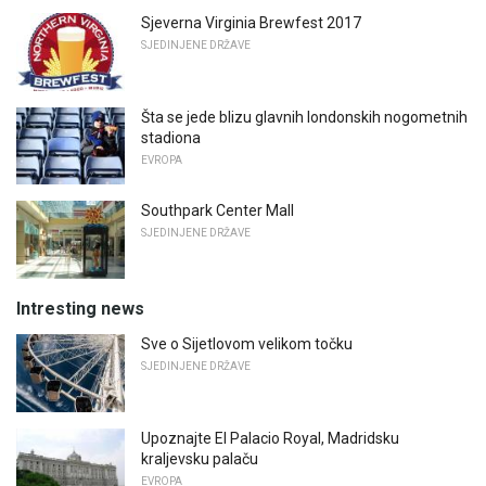
Sjeverna Virginia Brewfest 2017
SJEDINJENE DRŽAVE
Šta se jede blizu glavnih londonskih nogometnih
stadiona
EVROPA
Southpark Center Mall
SJEDINJENE DRŽAVE
Intresting news
Sve o Sijetlovom velikom točku
SJEDINJENE DRŽAVE
Upoznajte El Palacio Royal, Madridsku
kraljevsku palaču
EVROPA