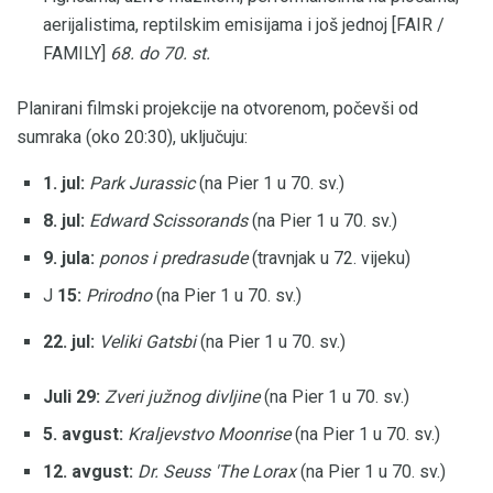
aerijalistima, reptilskim emisijama i još jednoj [FAIR /
FAMILY]
68. do 70. st.
Planirani filmski projekcije na otvorenom, počevši od
sumraka (oko 20:30), uključuju:
1. jul:
Park Jurassic
(na Pier 1 u 70. sv.)
8. jul:
Edward Scissorands
(na Pier 1 u 70. sv.)
9. jula:
ponos i predrasude
(travnjak u 72. vijeku)
J
15:
Prirodno
(na Pier 1 u 70. sv.)
22. jul:
Veliki Gatsbi
(na Pier 1 u 70. sv.)
Juli 29:
Zveri južnog divljine
(na Pier 1 u 70. sv.)
5. avgust:
Kraljevstvo Moonrise
(na Pier 1 u 70. sv.)
12. avgust:
Dr. Seuss 'The Lorax
(na Pier 1 u 70. sv.)