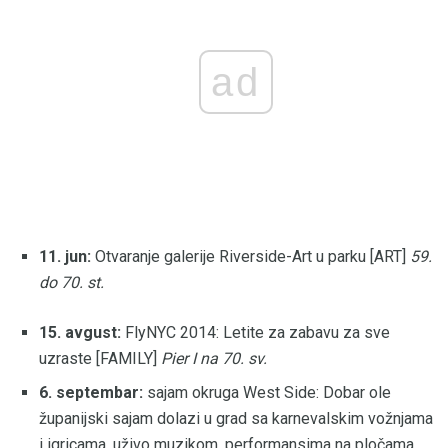
ad
11. jun:
Otvaranje galerije Riverside-Art u parku [ART]
59.
do 70. st.
15. avgust:
FlyNYC 2014: Letite za zabavu za sve
uzraste [FAMILY]
Pier I na 70. sv.
6. septembar:
sajam okruga West Side: Dobar ole
županijski sajam dolazi u grad sa karnevalskim vožnjama
i igricama, uživo muzikom, performansima na pločama,