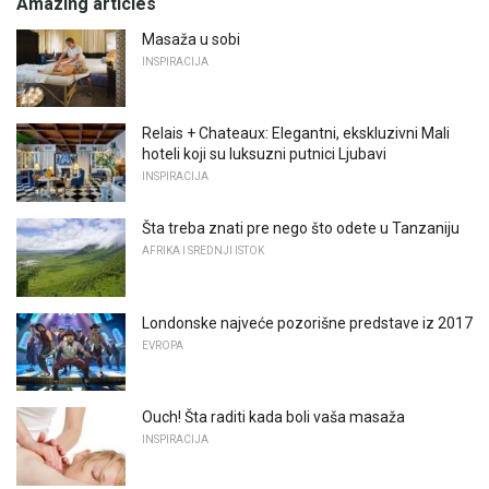
Amazing articles
Masaža u sobi
INSPIRACIJA
Relais + Chateaux: Elegantni, ekskluzivni Mali
hoteli koji su luksuzni putnici Ljubavi
INSPIRACIJA
Šta treba znati pre nego što odete u Tanzaniju
AFRIKA I SREDNJI ISTOK
Londonske najveće pozorišne predstave iz 2017
EVROPA
Ouch! Šta raditi kada boli vaša masaža
INSPIRACIJA