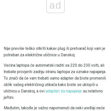
ad
Nije previše teško otkriti kakav plug ili pretvarač koji vam je
potreban za električne utičnice u Danskoj.
Većina laptopa će automatski raditi sa 220 do 230 volti, ali
trebate provjeriti zadnju stranu laptopa za oznake napajanja.
To znači da će vam trebati samo adapter da biste promenili
oblik vašeg električnog utikača kako biste se uklopili u
utičnicu u Danskoj, a ovi
adapteri za napajanje
su relativno
jeftini.
Međutim, takođe je važno napomenuti da neki uređaji neće