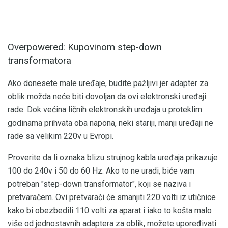
Overpowered: Kupovinom step-down
transformatora
Ako donesete male uređaje, budite pažljivi jer adapter za
oblik možda neće biti dovoljan da ovi elektronski uređaji
rade. Dok većina ličnih elektronskih uređaja u proteklim
godinama prihvata oba napona, neki stariji, manji uređaji ne
rade sa velikim 220v u Evropi.
Proverite da li oznaka blizu strujnog kabla uređaja prikazuje
100 do 240v i 50 do 60 Hz. Ako to ne uradi, biće vam
potreban "step-down transformator", koji se naziva i
pretvaračem. Ovi pretvarači će smanjiti 220 volti iz utičnice
kako bi obezbedili 110 volti za aparat i iako to košta malo
više od jednostavnih adaptera za oblik, možete upoređivati ​​