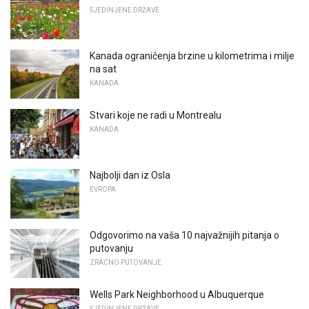
SJEDINJENE DRŽAVE
Kanada ograničenja brzine u kilometrima i milje
na sat
KANADA
Stvari koje ne radi u Montrealu
KANADA
Najbolji dan iz Osla
EVROPA
Odgovorimo na vaša 10 najvažnijih pitanja o
putovanju
ZRACNO PUTOVANJE
Wells Park Neighborhood u Albuquerque
SJEDINJENE DRŽAVE