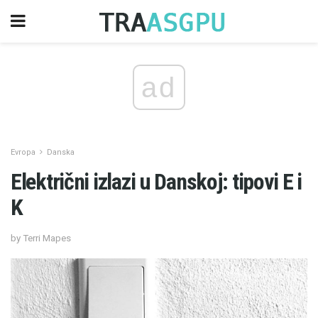
ad
Evropa
Danska
Električni izlazi u Danskoj: tipovi E i
K
by Terri Mapes