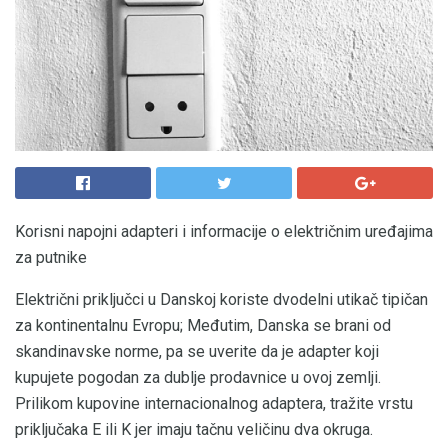
Korisni napojni adapteri i informacije o električnim uređajima
za putnike
Električni priključci u Danskoj koriste dvodelni utikač tipičan
za kontinentalnu Evropu; Međutim, Danska se brani od
skandinavske norme, pa se uverite da je adapter koji
kupujete pogodan za dublje prodavnice u ovoj zemlji.
Prilikom kupovine internacionalnog adaptera, tražite vrstu
priključaka E ili K jer imaju tačnu veličinu dva okruga.