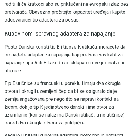
raditi ili će kratkoći ako su priključeni na evropski izlaz bez
pretvarača. Obavezno pročitajte kapacitet uređaja i kupite
odgovarajući tip adaptera za posao.
Kupovinom ispravnog adaptera za napajanje
Pošto Danska koristi tip E i tipove K utikača, moraćete da
pronađete adapter za napajanje koji pretvara vaš kabl za
napajanje tipa A ili B kako bi se uklapao u ove jedinstvene
utičnice.
Tip E utičnice su francuski u poreklu i imaju dva okrugla
otvora i okrugli uzemljeni čep da bi se osiguralo da je
zemlja angažovana pre nego što se napravi kontakt sa
žicom, dok je tip K jedinstveno danski i ima otvor za
uzemljenje (koji se nalazi na Danski utikači, a ne utičnice)
pored dva okrugla otvora za priključke.
Kada je u pitanju kupovina adaptera, potrebno je potražiti