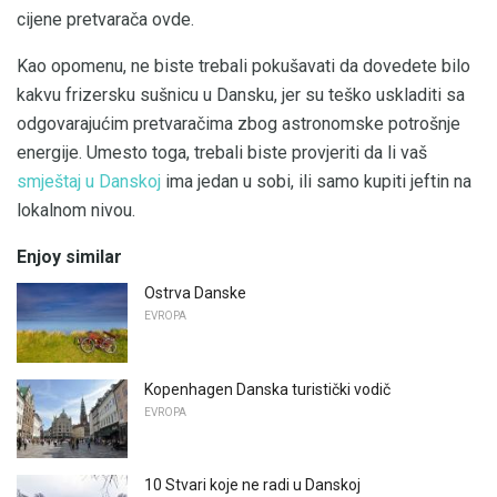
cijene pretvarača ovde.
Kao opomenu, ne biste trebali pokušavati da dovedete bilo
kakvu frizersku sušnicu u Dansku, jer su teško uskladiti sa
odgovarajućim pretvaračima zbog astronomske potrošnje
energije. Umesto toga, trebali biste provjeriti da li vaš
smještaj u Danskoj
ima jedan u sobi, ili samo kupiti jeftin na
lokalnom nivou.
Enjoy similar
Ostrva Danske
EVROPA
Kopenhagen Danska turistički vodič
EVROPA
10 Stvari koje ne radi u Danskoj