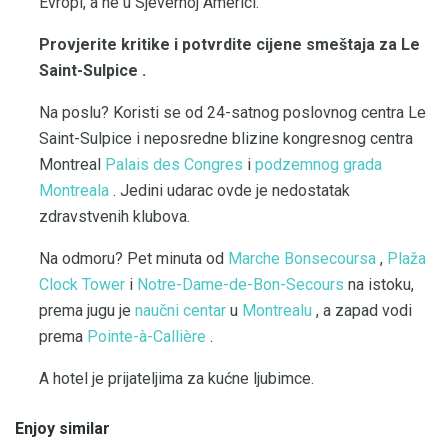
Evropi, a ne u Sjevernoj Americi.
Provjerite kritike i potvrdite cijene smeštaja za Le
Saint-Sulpice
.
Na poslu? Koristi se od 24-satnog poslovnog centra Le
Saint-Sulpice i neposredne blizine kongresnog centra
Montreal
Palais des Congres
i
podzemnog grada
Montreala
. Jedini udarac ovde je nedostatak
zdravstvenih klubova.
Na odmoru? Pet minuta od
Marche Bonsecoursa
,
Plaža
Clock Tower
i
Notre-Dame-de-Bon-Secours
na istoku,
prema jugu je
naučni centar
u
Montrealu
, a zapad vodi
prema
Pointe-à-Callière
.
A hotel je prijateljima za kućne ljubimce.
Enjoy similar