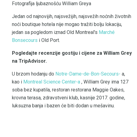
Fotografija ljubaznošću William Greya
Jedan od najnovijih, najsvežijih, najsvežih noćnih životnih
noći boutique hotela nije mogao tražiti bolju lokaciju,
jedan sa pogledom iznad Old Montreal's
Marché
Bonsecours
i Old Port.
Pogledajte recenzije gostiju i cijene za William Grey
na TripAdvisor.
U brzom hodanju do
Notre-Dame-de-Bon-Secours-
a,
kao i
Montreal Science Center-a
, William Grey ima 127
soba bez kupatila, restoran restorana Maggie Oakes,
krovna terasa, zdravstveni klub, kasnije 2017. godine,
luksuzna banja i bazen će biti dodan u mešavinu.