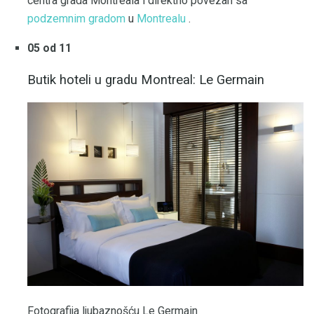
centra grada Montreala i direktno povezan sa
podzemnim gradom
u
Montrealu
.
05 od 11
Butik hoteli u gradu Montreal: Le Germain
Fotografija ljubaznošću Le Germain