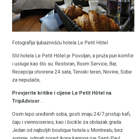
Fotografija ljubaznošću hotela Le Petit Hôtel
Stil hotela Le Petit Hôtel je Povoljan, a pruža pun komfor
i usluge kao što su: Restoran, Room Service, Bar,
Recepcija otvorena 24 sata, Teniski teren, Novine, Sobe
za nepušače,
Provjerite kritike i cijene Le Petit Hôtel na
TripAdvisor
.
Osim lepo uređenih soba, gosti imaju 24/7 pristup kafi,
čaju i viennoiseries, kao i bicikle za obilazak grada.
Jedan od najboljih boutique hotela u Montrealu, bez
sumnje, odmah pored ikona kanjona rue Saint-Paul