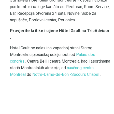
Stil hotela Hôtel Gault Old Montreal je Povoljan, a pruža
pun komfor i usluge kao što su: Restoran, Room Service,
Bar, Recepcija otvorena 24 sata, Novine, Sobe za
nepušače, Poslovni centar, Perionica.
Provjerite kritike i cijene Hôtel Gault na TripAdvisor
.
Hotel Gault se nalazi na zapadnoj strani Starog
Montreala, u pješačkoj udaljenosti od
Palais des
congrès
, Centra Bell i centra Montreala, kao i asortimana
starih Montrealskih atrakcija, od
naučnog centra
Montreal
do
Notre-Dame-de-Bon -Secours Chapel
.