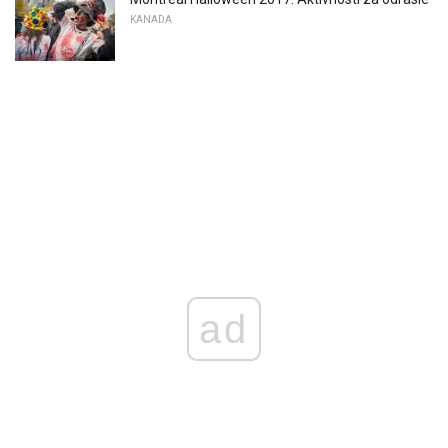
KANADA
ad