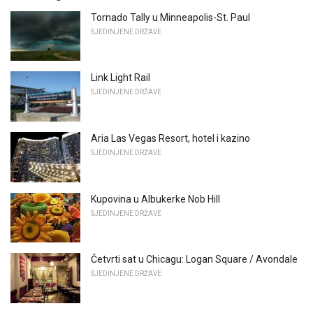
Tornado Tally u Minneapolis-St. Paul
SJEDINJENE DRŽAVE
Link Light Rail
SJEDINJENE DRŽAVE
Aria Las Vegas Resort, hotel i kazino
SJEDINJENE DRŽAVE
Kupovina u Albukerke Nob Hill
SJEDINJENE DRŽAVE
Četvrti sat u Chicagu: Logan Square / Avondale
SJEDINJENE DRŽAVE