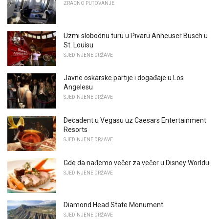
ZRACNO PUTOVANJE
Uzmi slobodnu turu u Pivaru Anheuser Busch u
St. Louisu
SJEDINJENE DRŽAVE
Javne oskarske partije i događaje u Los
Angelesu
SJEDINJENE DRŽAVE
Decadent u Vegasu uz Caesars Entertainment
Resorts
SJEDINJENE DRŽAVE
Gde da nađemo večer za večer u Disney Worldu
SJEDINJENE DRŽAVE
Diamond Head State Monument
SJEDINJENE DRŽAVE