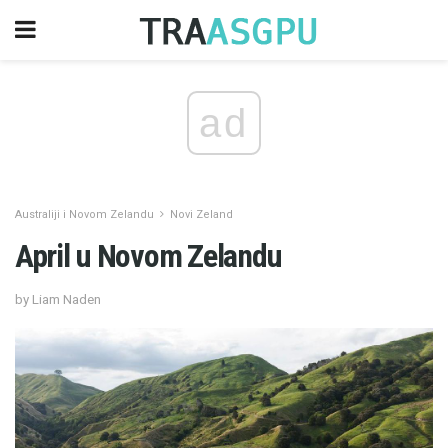
ad
Australiji i Novom Zelandu
Novi Zeland
April u Novom Zelandu
by Liam Naden