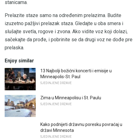
stanicama.
Prelazite staze samo na određenim prelazima. Budite
izuzetno pažljivi prelazak staza. Gledajte u oba smera i
slušajte svetla, rogove i zvona. Ako vidite voz koji dolazi,
sačekajte da prođe, i pobrinite se da drugi voz ne dođe pre
prelaska.
Enjoy similar
13 Najbolji božićni koncerti i emisije u
Minneapolis-St. Paul
SJEDINJENE DRŽAVE
Zima u Minneapolisu i St. Paulu
SJEDINJENE DRŽAVE
Kako podnijeti državnu poresku povraćaj u
državi Minnesota
SJEDINJENE DRŽAVE