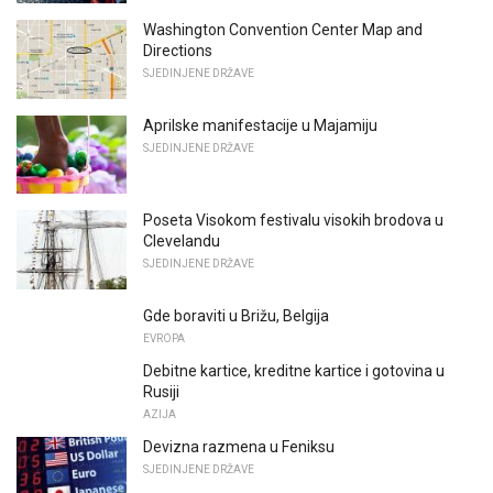
Washington Convention Center Map and
Directions
SJEDINJENE DRŽAVE
Aprilske manifestacije u Majamiju
SJEDINJENE DRŽAVE
Poseta Visokom festivalu visokih brodova u
Clevelandu
SJEDINJENE DRŽAVE
Gde boraviti u Brižu, Belgija
EVROPA
Debitne kartice, kreditne kartice i gotovina u
Rusiji
AZIJA
Devizna razmena u Feniksu
SJEDINJENE DRŽAVE