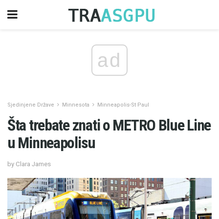
ad
Sjedinjene Države
Minnesota
Minneapolis-St Paul
Šta trebate znati o METRO Blue Line
u Minneapolisu
by Clara James