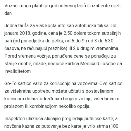
Vozači mogu platiti po jedinstvenoj tarifi ili izaberite cijeli
dan.
Jedna tarifa za vlak košta isto kao autobuska taksa. Od
januara 2018. godine, cena je 2,50 dolara tokom sutrašnjih
sati (od ponedjeljka do petka, od 6 do 9 i od 3 do 6:30
časova, ne računajući praznike) ili 2 u drugim vremenima.
Pored vremena vožnje, ponuđene cene se ponuđaju za
starije osobe, mlade, nosioce kartica Medicaid i osobe sa
invaliditetom.
Go-To kartice važe za korišćenje na vozovima. Ove kartice
za višekratnu upotrebu možete učitati s postavljenom
količinom dolara, određenim brojem vožnje, višednevnim
prolazom ili kombinacijom nekoliko opcija.
Inspektori ulaznica slučajno pregledaju putničke karte, a
novčana kazna za putovanje bez karte je vrlo strma (180