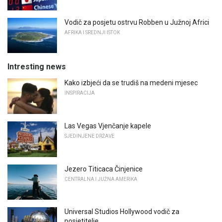
Vodič za posjetu ostrvu Robben u Južnoj Africi
AFRIKA I SREDNJI ISTOK
Intresting news
Kako izbjeći da se trudiš na medeni mjesec
INSPIRACIJA
Las Vegas Vjenčanje kapele
SJEDINJENE DRŽAVE
Jezero Titicaca Činjenice
CENTRALNA I JUŽNA AMERIKA
Universal Studios Hollywood vodič za
posjetitelje