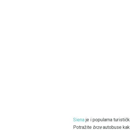
Siena
je i popularna turistič
Potražite
brze
autobuse kako 