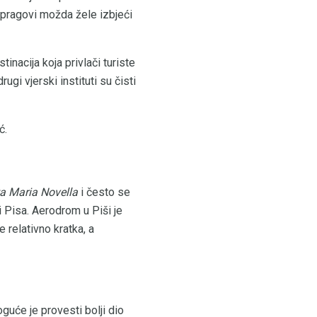
i pragovi možda žele izbjeći
inacija koja privlači turiste
gi vjerski instituti su čisti
ć.
ta Maria Novella
i često se
 Pisa. Aerodrom u Piši je
 relativno kratka, a
guće je provesti bolji dio