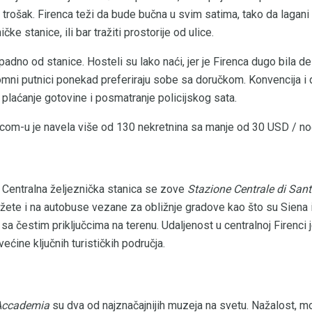
 trošak. Firenca teži da bude bučna u svim satima, tako da lagan
čke stanice, ili bar tražiti prostorije od ulice.
no od stanice. Hosteli su lako naći, jer je Firenca dugo bila dest
ni putnici ponekad preferiraju sobe sa doručkom. Konvencija i dru
u plaćanje gotovine i posmatranje policijskog sata.
com-u je navela više od 130 nekretnina sa manje od 30 USD / no
 Centralna željeznička stanica se zove
Stazione Centrale di San
te i na autobuse vezane za obližnje gradove kao što su Siena i
 čestim priključcima na terenu. Udaljenost u centralnoj Firenci je
ećine ključnih turističkih područja.
'Accademia
su dva od najznačajnijih muzeja na svetu. Nažalost, mo