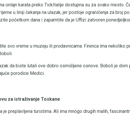
na onlajn karata preko TickItalije dostupna su za svako mesto. Ča
ijeme u liniji čekanja na ulazak, jer postoje ograničenja za broj po
zite početkom dana i zapamtite da je Uffizi zatvoren ponedjeljko
ite svo vreme u muzeju ili prodavnicama. Firenca ima nekoliko p
Boboli.
zak da biste lutali ove dobro osmišljene osnove. Boboli je dom p
ajuće porodice Medici.
ovu za istraživanje Toskane
ca je preplavljena turistima. Ali ima mnogo drugih malih, fascinant