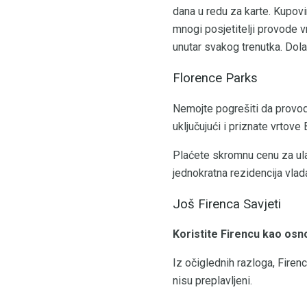
dana u redu za karte. Kupovi
mnogi posjetitelji provode vr
unutar svakog trenutka. Dola
Florence Parks
Nemojte pogrešiti da provod
uključujući i priznate vrtove 
Plaćete skromnu cenu za ula
jednokratna rezidencija vlad
Još Firenca Savjeti
Koristite Firencu kao osn
Iz očiglednih razloga, Firen
nisu preplavljeni.