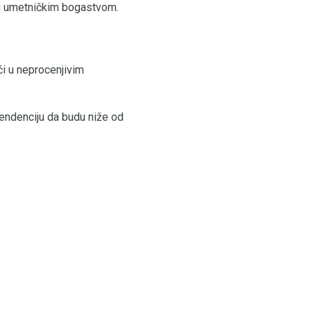
m i umetničkim bogastvom.
ći u neprocenjivim
tendenciju da budu niže od