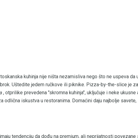
toskanska kuhinja nije ništa nezamisliva nego što ne uspeva da
brok. Uštedite jedem ručkove ili piknike. Pizza-by-the-slice je z
a
, otprilike prevedena "skromna kuhinja", uključuje i neke ukusne
a odlična iskustva u restoranima. Domaćini daju najbolje savete, z
da imaju tendenciju da dođu na premium, ali neprijatnosti poveza