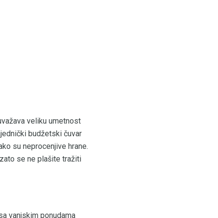
 uvažava veliku umetnost
ajednički budžetski čuvar
 ako su neprocenjive hrane.
ato se ne plašite tražiti
ne sa vanjskim ponudama