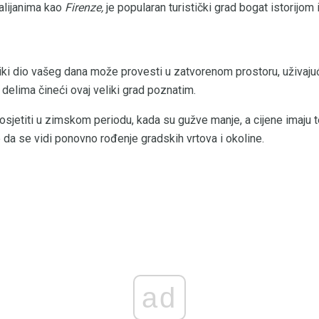
talijanima kao
Firenze,
je popularan turistički grad bogat istorijo
iki dio vašeg dana može provesti u zatvorenom prostoru, uživaju
delima čineći ovaj veliki grad poznatim.
osjetiti u zimskom periodu, kada su gužve manje, a cijene imaju 
e da se vidi ponovno rođenje gradskih vrtova i okoline.
ad