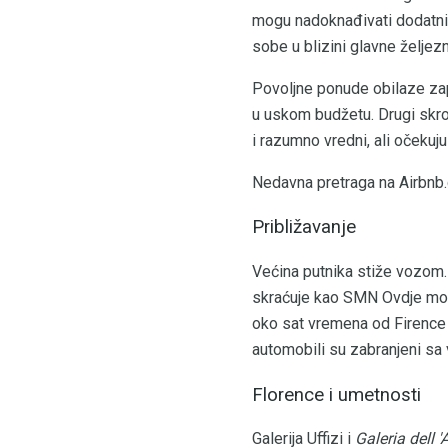
mogu nadoknađivati ​​dodatni
sobe u blizini glavne željezni
Povoljne ponude obilaze zapad
u uskom budžetu. Drugi skrom
i razumno vredni, ali očekuj
Nedavna pretraga na Airbnb.
Približavanje
Većina putnika stiže vozom.
skraćuje kao SMN Ovdje može
oko sat vremena od Firence sa
automobili su zabranjeni sa v
Florence i umetnosti
Galerija Uffizi i
Galeria dell 