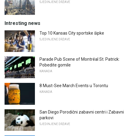
SJEDINJENE DRŽAVE
Intresting news
Top 10 Kansas City sportske šipke
SJEDINJENE DRŽAVE
Parade Pub Scene of Montréal St. Patrick:
Pobedite gomile
KANADA
8 Must-See March Events u Torontu
KANADA
San Diego Porodični zabavni centri i Zabavni
parkovi
SJEDINJENE DRŽAVE