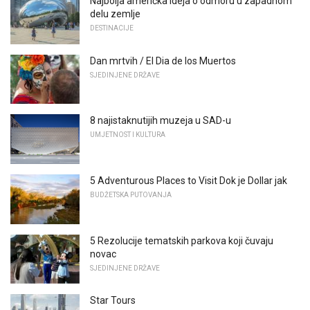
Najbolja američka ideja o odmoru u zapadnom
delu zemlje
DESTINACIJE
Dan mrtvih / El Dia de los Muertos
SJEDINJENE DRŽAVE
8 najistaknutijih muzeja u SAD-u
UMJETNOST I KULTURA
5 Adventurous Places to Visit Dok je Dollar jak
BUDŽETSKA PUTOVANJA
5 Rezolucije tematskih parkova koji čuvaju
novac
SJEDINJENE DRŽAVE
Star Tours