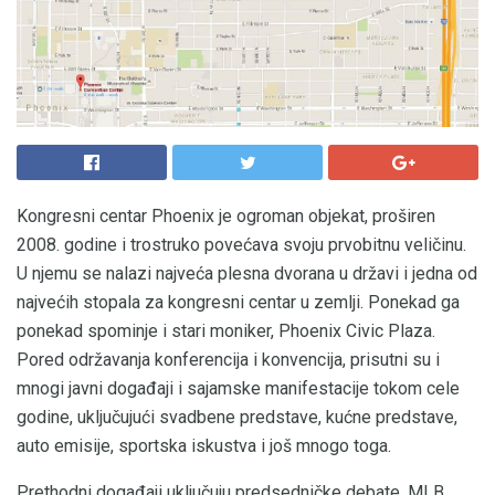
Kongresni centar Phoenix je ogroman objekat, proširen
2008. godine i trostruko povećava svoju prvobitnu veličinu.
U njemu se nalazi najveća plesna dvorana u državi i jedna od
najvećih stopala za kongresni centar u zemlji. Ponekad ga
ponekad spominje i stari moniker, Phoenix Civic Plaza.
Pored održavanja konferencija i konvencija, prisutni su i
mnogi javni događaji i sajamske manifestacije tokom cele
godine, uključujući svadbene predstave, kućne predstave,
auto emisije, sportska iskustva i još mnogo toga.
Prethodni događaji uključuju predsedničke debate, MLB,