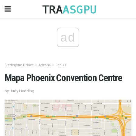
ad
Sjedinjene Države
Arizona
Feniks
Mapa Phoenix Convention Centre
by Judy Hedding