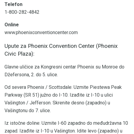
Telefon
1-800-282-4842
Online
www.phoenixconventioncenter.com
Upute za Phoenix Convention Center (Phoenix
Civic Plaza):
Glavne uličice za Kongresni centar Phoenix su Monroe do
Džefersona, 2. do 5. ulice.
Od severa Phoenix / Scottsdale: Uzmite Piestewa Peak
Parkway (SR 51) južno do I-10. Izađite iz I-10 u ulici
Vašington / Jefferson. Skrenite desno (zapadno) u
Vašingtonu do 7. ulice.
Iz istočne doline: Uzmite I-60 zapadno do međudržavna 10
zapad. Izađite iz I-10 u Vašington. Idite levo (zapadno) u