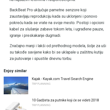
BackBeat Pro uključuje pametne senzore koji
zaustavljaju reprodukciju kada su uklonjeni i ponovo
pokreću kada se vrate na svoje mesto. Postoji i opcioni
kabel za slušanje zabave tokom leta, i ugrađene pauze,
igranje i preskakanje dugmadi.
Značajno manji i lakši od prethodnog modela, šolje za uši
su takođe savijene kako bi se uklapale u zaštitnu kutiju
za putovanje i spustile dnevnu torbu.
Enjoy similar
Kajak - Kayak.com Travel Search Engine
TRIP PLANNING
10 Gadžeta za putnike koji će se videti 2018
TRIP PLANNING