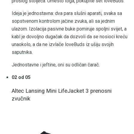
prošlog stoljeća. Umesto toga, pokupite set loveBuds.
Ideja je jednostavna: dva para slušni aparati, svaka sa
sopstvenom kontrolom jačine zvuka, ali sa jednim
ulazom. Izolacija pasivne buke pomiruje spoljni svijet, a
kabl je dovoljno dugačak da dozvoli da se nosioci kreću
unaokolo, a da ne izvlače loveBuds iz ušiju svojih
saputnika.
Jednostavne i jeftine, oni su odličan čarač.
02 od 05
Altec Lansing Mini LifeJacket 3 prenosni
zvučnik