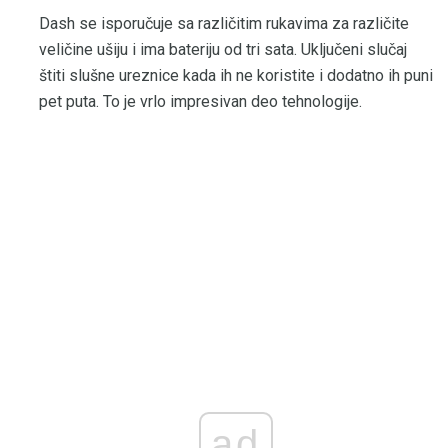
Dash se isporučuje sa različitim rukavima za različite
veličine ušiju i ima bateriju od tri sata. Uključeni slučaj
štiti slušne ureznice kada ih ne koristite i dodatno ih puni
pet puta. To je vrlo impresivan deo tehnologije.
ad