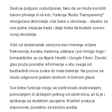
Dash je potpuno vodootporan, tako da se može koristiti
tokom plivanja ili na kiši. Funkcija "Audio Transparency"
omogućava aktiviranje više buke u okruženju - idealno za
one putne situacije kada i dalje treba da budete svesni
svog okruženja.
Više od dvadesetak senzora meri merenje srčane
frekvencije, koraka, kadenca, udaraca i još mnogo toga i
kompatibilne su sa Apple Health i Google Fitom. Ženski
glas pruža povratne informacije u uhu svega od
bezbednih nivoa zvuka do male baterije. Na pozive se
može odgovoriti jednim dodirom ili klimom glave.
Sve bitne funkcije mogu se kontrolisati dodirivanjem,
pomicanjem ili držanjem jednog od ušnih blica, ali tu je i
aplikacija sa dodatnim opcijama. Kvalitet zvuka je
impresivan, posebno za bežični uređaj.