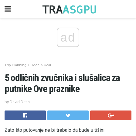
ad
Trip Planning
Tech & Gear
5 odličnih zvučnika i slušalica za
putnike Ove praznike
by David Dean
Zato što putovanje ne bi trebalo da bude u tišini