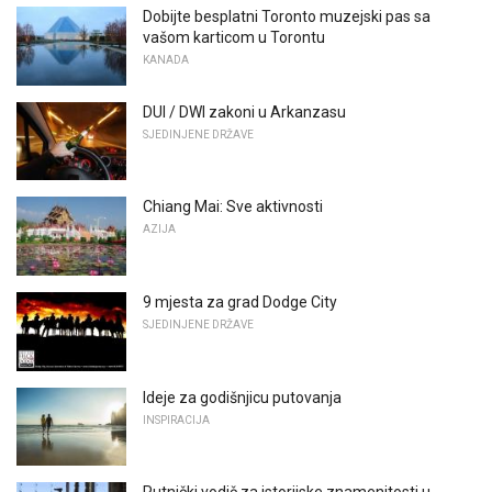
Dobijte besplatni Toronto muzejski pas sa
vašom karticom u Torontu
KANADA
DUI / DWI zakoni u Arkanzasu
SJEDINJENE DRŽAVE
Chiang Mai: Sve aktivnosti
AZIJA
9 mjesta za grad Dodge City
SJEDINJENE DRŽAVE
Ideje za godišnjicu putovanja
INSPIRACIJA