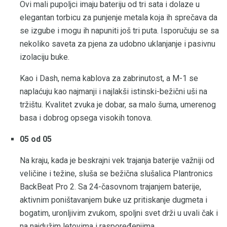
Ovi mali pupoljci imaju bateriju od tri sata i dolaze u
elegantan torbicu za punjenje metala koja ih sprečava da
se izgube i mogu ih napuniti još tri puta. Isporučuju se sa
nekoliko saveta za pjena za udobno uklanjanje i pasivnu
izolaciju buke.
Kao i Dash, nema kablova za zabrinutost, a M-1 se
naplaćuju kao najmanji i najlakši istinski-bežični uši na
tržištu. Kvalitet zvuka je dobar, sa malo šuma, umerenog
basa i dobrog opsega visokih tonova.
05 od 05
Na kraju, kada je beskrajni vek trajanja baterije važniji od
veličine i težine, sluša se bežična slušalica Plantronics
BackBeat Pro 2. Sa 24-časovnom trajanjem baterije,
aktivnim poništavanjem buke uz pritiskanje dugmeta i
bogatim, uronljivim zvukom, spoljni svet drži u uvali čak i
na najdužim letovima i raspoređenjima.