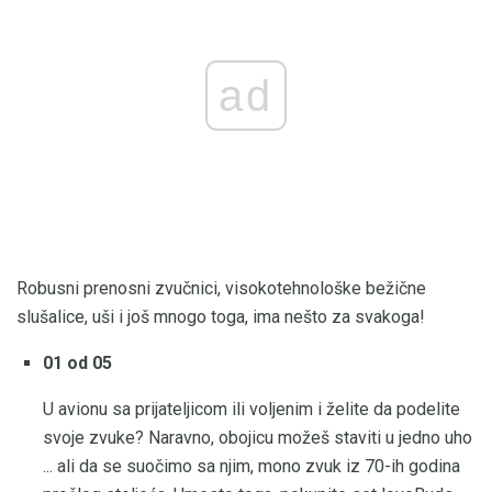
ad
Robusni prenosni zvučnici, visokotehnološke bežične
slušalice, uši i još mnogo toga, ima nešto za svakoga!
01 od 05
U avionu sa prijateljicom ili voljenim i želite da podelite
svoje zvuke? Naravno, obojicu možeš staviti u jedno uho
... ali da se suočimo sa njim, mono zvuk iz 70-ih godina