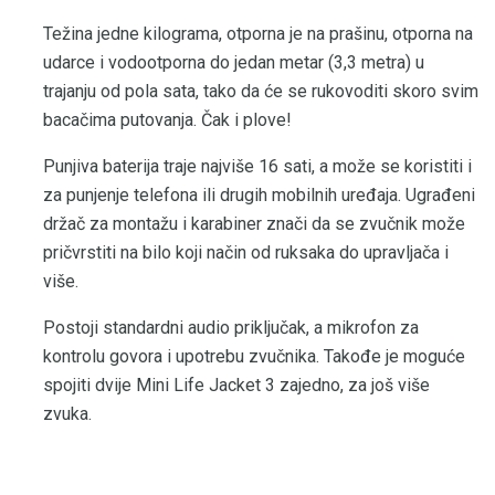
Težina jedne kilograma, otporna je na prašinu, otporna na
udarce i vodootporna do jedan metar (3,3 metra) u
trajanju od pola sata, tako da će se rukovoditi skoro svim
bacačima putovanja. Čak i plove!
Punjiva baterija traje najviše 16 sati, a može se koristiti i
za punjenje telefona ili drugih mobilnih uređaja. Ugrađeni
držač za montažu i karabiner znači da se zvučnik može
pričvrstiti na bilo koji način od ruksaka do upravljača i
više.
Postoji standardni audio priključak, a mikrofon za
kontrolu govora i upotrebu zvučnika. Takođe je moguće
spojiti dvije Mini Life Jacket 3 zajedno, za još više
zvuka.