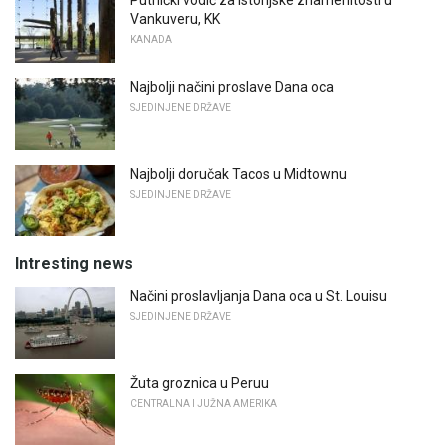
Putnički vodič za istorijske znamenitosti u
Vankuveru, KK
KANADA
Najbolji načini proslave Dana oca
SJEDINJENE DRŽAVE
Najbolji doručak Tacos u Midtownu
SJEDINJENE DRŽAVE
Intresting news
Načini proslavljanja Dana oca u St. Louisu
SJEDINJENE DRŽAVE
Žuta groznica u Peruu
CENTRALNA I JUŽNA AMERIKA